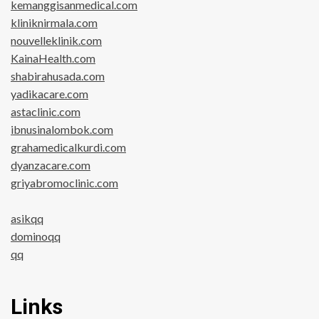
kemanggisanmedical.com
kliniknirmala.com
nouvelleklinik.com
KainaHealth.com
shabirahusada.com
yadikacare.com
astaclinic.com
ibnusinalombok.com
grahamedicalkurdi.com
dyanzacare.com
griyabromoclinic.com
asikqq
dominoqq
qq
Links