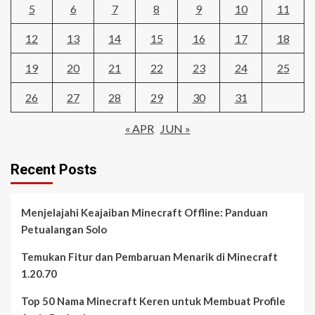
5
6
7
8
9
10
11
12
13
14
15
16
17
18
19
20
21
22
23
24
25
26
27
28
29
30
31
« APR
JUN »
Recent Posts
Menjelajahi Keajaiban Minecraft Offline: Panduan
Petualangan Solo
Temukan Fitur dan Pembaruan Menarik di Minecraft
1.20.70
Top 50 Nama Minecraft Keren untuk Membuat Profile