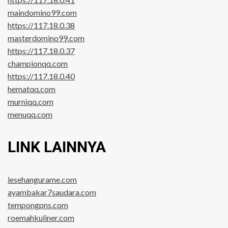
maindomino99.com
https://117.18.0.38
masterdomino99.com
https://117.18.0.37
championqq.com
https://117.18.0.40
hematqq.com
murniqq.com
menuqq.com
LINK LAINNYA
lesehangurame.com
ayambakar7saudara.com
tempongpns.com
roemahkuliner.com