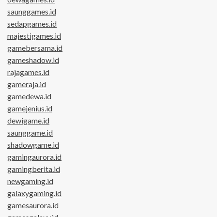
saunggames.id
sedapgames.id
majestigames.id
gamebersama.id
gameshadow.id
rajagames.id
gameraja.id
gamedewa.id
gamejenius.id
dewigame.id
saunggame.id
shadowgame.id
gamingaurora.id
gamingberita.id
newgaming.id
galaxygaming.id
gamesaurora.id