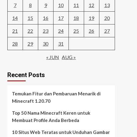
7
8
9
10
11
12
13
14
15
16
17
18
19
20
21
22
23
24
25
26
27
28
29
30
31
« JUN
AUG »
Recent Posts
Temukan Fitur dan Pembaruan Menarik di
Minecraft 1.20.70
Top 50 Nama Minecraft Keren untuk
Membuat Profile Anda Berbeda
10 Situs Web Teratas untuk Unduhan Gambar