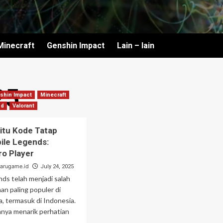
Minecraft
Genshin Impact
Lain – lain
25
shin Impact
Minecraft
nd
Valorant
Jitu Kode Tatap
ile Legends:
ro Player
arugame.id
July 24, 2025
ds telah menjadi salah
an paling populer di
a, termasuk di Indonesia.
nya menarik perhatian
.