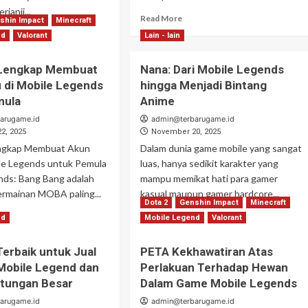
rjanji...
Read
Read More
shin Impact
Minecraft
more
ad
nd
Valorant
Lain - lain
about
re
Strategi
out
Lengkap Membuat
Nana: Dari Mobile Legends
Mendongkrak
date
MMR
 di Mobile Legends
hingga Menjadi Bintang
ru
Mobile
bile
mula
Anime
Legends
gends:
arugame.id
admin@terbarugame.id
a
2, 2025
November 20, 2025
ng
ngkap Membuat Akun
Dalam dunia game mobile yang sangat
harapkan
ile Legends untuk Pemula
luas, hanya sedikit karakter yang
tch
nds: Bang Bang adalah
mampu memikat hati para gamer
W
ermainan MOBA paling...
kasual maupun gamer hardcore...
ikutnya
Dota 2
Genshin Impact
Minecraft
ad
Read
Read More
nd
Mobile Legend
Valorant
re
more
out
about
erbaik untuk Jual
PETA Kekhawatiran Atas
nduan
Nana:
Mobile Legend dan
Perlakuan Terhadap Hewan
ngkap
Dari
mbuat
Mobile
ntungan Besar
Dalam Game Mobile Legends
un
Legends
arugame.id
admin@terbarugame.id
ru
hingga