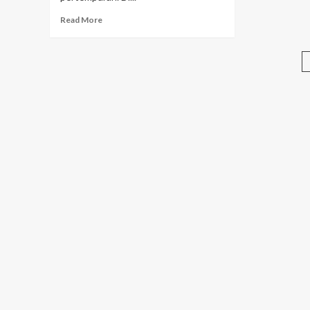
Read
Read More
more
about
Dominasi
dan
Strategi
Atlas
di
Mobile
Legends