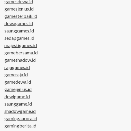
gamesdewa.id
gamesjenius.id
gamesterbaik.id
dewagames.id
saunggames.id
sedapgames.id
majestigames.id
gamebersama.id
gameshadow.id
rajagames.id
gameraja.id
gamedewa.id
gamejenius.id
dewigame.id
saunggame.id
shadowgame.id
gamingaurora.id
gamingberita.id