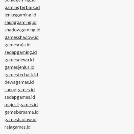
gamingterbaik.id
jeniusgaming.id
saunggaming.id
shadowgaming.id
gamesshadow.id
gamesraja.id
sedapgaming.id
gamesdewa.id
gamesjenius.id
gamesterbaik.id
dewagames.id
saunggames.id
sedapgames.id
majestigames.id
gamebersama.id
gameshadow.id
rajagames.id