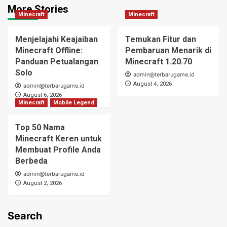
More Stories
Minecraft
Minecraft
Menjelajahi Keajaiban
Temukan Fitur dan
Minecraft Offline:
Pembaruan Menarik di
Panduan Petualangan
Minecraft 1.20.70
Solo
admin@terbarugame.id
August 4, 2026
admin@terbarugame.id
August 6, 2026
Minecraft
Mobile Legend
Top 50 Nama
Minecraft Keren untuk
Membuat Profile Anda
Berbeda
admin@terbarugame.id
August 2, 2026
Search