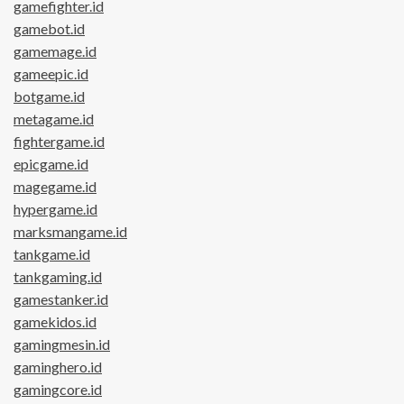
gamefighter.id
gamebot.id
gamemage.id
gameepic.id
botgame.id
metagame.id
fightergame.id
epicgame.id
magegame.id
hypergame.id
marksmangame.id
tankgame.id
tankgaming.id
gamestanker.id
gamekidos.id
gamingmesin.id
gaminghero.id
gamingcore.id