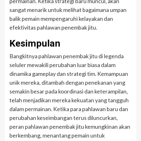
permainan. Ketika strategi baru muncul, akan
sangat menarik untuk melihat bagaimana umpan
balik pemain mempengaruhi kelayakan dan
efektivitas pahlawan penembak jitu.
Kesimpulan
Bangkitnya pahlawan penembak jitu di legenda
seluler mewakili perubahan luar biasa dalam
dinamika gameplay dan strategi tim. Kemampuan
unik mereka, ditambah dengan penekanan yang
semakin besar pada koordinasi dan keterampilan,
telah menjadikan mereka kekuatan yang tangguh
dalam permainan. Ketika para pahlawan baru dan
perubahan keseimbangan terus diluncurkan,
peran pahlawan penembak jitu kemungkinan akan
berkembang, menantang pemain untuk