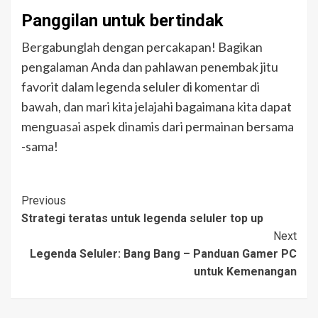
Panggilan untuk bertindak
Bergabunglah dengan percakapan! Bagikan
pengalaman Anda dan pahlawan penembak jitu
favorit dalam legenda seluler di komentar di
bawah, dan mari kita jelajahi bagaimana kita dapat
menguasai aspek dinamis dari permainan bersama
-sama!
Post
Previous
Strategi teratas untuk legenda seluler top up
Navigation
Next
Legenda Seluler: Bang Bang – Panduan Gamer PC
untuk Kemenangan