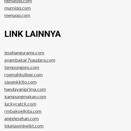
hematqq.com
murniqq.com
menuqq.com
LINK LAINNYA
lesehangurame.com
ayambakar7saudara.com
tempongpns.com
roemahkuliner.com
saoenkkito.com
handayaniprima.com
kampungmakan.com
luckycatck.com
rmbakoelkita.com
angelesehan.com
bluejasminejkt.com