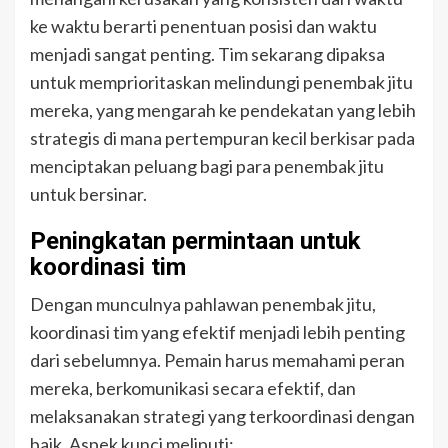
ke waktu berarti penentuan posisi dan waktu
menjadi sangat penting. Tim sekarang dipaksa
untuk memprioritaskan melindungi penembak jitu
mereka, yang mengarah ke pendekatan yang lebih
strategis di mana pertempuran kecil berkisar pada
menciptakan peluang bagi para penembak jitu
untuk bersinar.
Peningkatan permintaan untuk
koordinasi tim
Dengan munculnya pahlawan penembak jitu,
koordinasi tim yang efektif menjadi lebih penting
dari sebelumnya. Pemain harus memahami peran
mereka, berkomunikasi secara efektif, dan
melaksanakan strategi yang terkoordinasi dengan
baik. Aspek kunci meliputi: