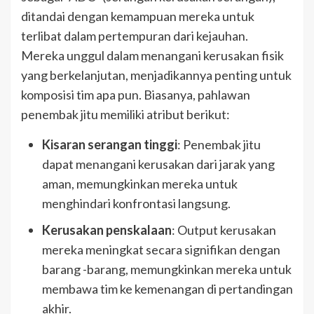
ditandai dengan kemampuan mereka untuk
terlibat dalam pertempuran dari kejauhan.
Mereka unggul dalam menangani kerusakan fisik
yang berkelanjutan, menjadikannya penting untuk
komposisi tim apa pun. Biasanya, pahlawan
penembak jitu memiliki atribut berikut:
Kisaran serangan tinggi
: Penembak jitu
dapat menangani kerusakan dari jarak yang
aman, memungkinkan mereka untuk
menghindari konfrontasi langsung.
Kerusakan penskalaan
: Output kerusakan
mereka meningkat secara signifikan dengan
barang -barang, memungkinkan mereka untuk
membawa tim ke kemenangan di pertandingan
akhir.