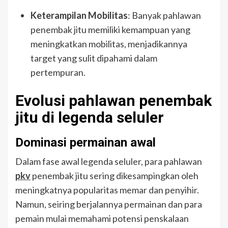
Keterampilan Mobilitas
: Banyak pahlawan
penembak jitu memiliki kemampuan yang
meningkatkan mobilitas, menjadikannya
target yang sulit dipahami dalam
pertempuran.
Evolusi pahlawan penembak
jitu di legenda seluler
Dominasi permainan awal
Dalam fase awal legenda seluler, para pahlawan
pkv
penembak jitu sering dikesampingkan oleh
meningkatnya popularitas memar dan penyihir.
Namun, seiring berjalannya permainan dan para
pemain mulai memahami potensi penskalaan