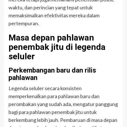
waktu, dan perincian yang tepat untuk
memaksimalkan efektivitas mereka dalam
pertempuran.
Masa depan pahlawan
penembak jitu di legenda
seluler
Perkembangan baru dan rilis
pahlawan
Legenda seluler secara konsisten
memperkenalkan para pahlawan baru dan
perombakan yang sudah ada, mengatur panggung
bagi para pahlawan penembak jitu untuk
berkembang lebih jauh. Pembaruan di masa depan