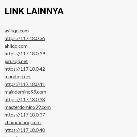
LINK LAINNYA
asikqq.com
https://117.18.0.36
ahliqq.com
https://117.18.0.39
jurusqq.net
https://117.18.0.42
murahqq.net
https://117.18.0.41
maindomino99.com
https://117.18.0.38
masterdomino99.com
https://117.18.0.37
championqq.com
https://117.18.0.40