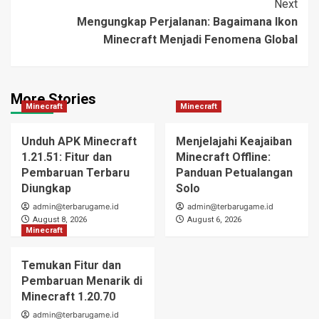
Next
Mengungkap Perjalanan: Bagaimana Ikon
Minecraft Menjadi Fenomena Global
More Stories
Minecraft
Minecraft
Unduh APK Minecraft
Menjelajahi Keajaiban
1.21.51: Fitur dan
Minecraft Offline:
Pembaruan Terbaru
Panduan Petualangan
Diungkap
Solo
admin@terbarugame.id
admin@terbarugame.id
August 8, 2026
August 6, 2026
Minecraft
Temukan Fitur dan
Pembaruan Menarik di
Minecraft 1.20.70
admin@terbarugame.id