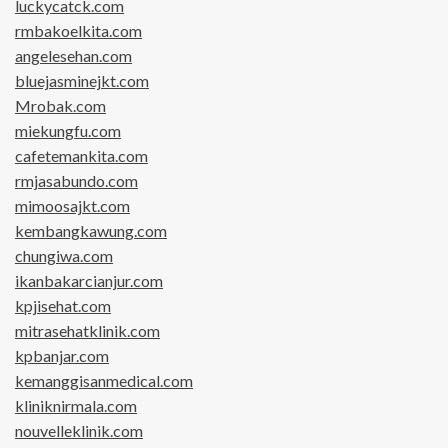
luckycatck.com
rmbakoelkita.com
angelesehan.com
bluejasminejkt.com
Mrobak.com
miekungfu.com
cafetemankita.com
rmjasabundo.com
mimoosajkt.com
kembangkawung.com
chungiwa.com
ikanbakarcianjur.com
kpjisehat.com
mitrasehatklinik.com
kpbanjar.com
kemanggisanmedical.com
kliniknirmala.com
nouvelleklinik.com