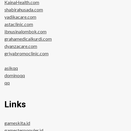
KainaHealth.com
shabirahusada.com
yadikacare.com
astaclinic.com
ibnusinalombok.com
grahamedicalkurdi.com
dyanzacare.com
griyabromoclinic.com
asikqq
dominoqq
qq
Links
gameskita.id
gamesterpopuler.id