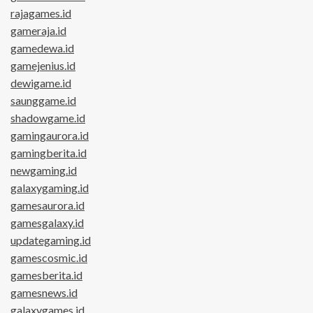
rajagames.id
gameraja.id
gamedewa.id
gamejenius.id
dewigame.id
saunggame.id
shadowgame.id
gamingaurora.id
gamingberita.id
newgaming.id
galaxygaming.id
gamesaurora.id
gamesgalaxy.id
updategaming.id
gamescosmic.id
gamesberita.id
gamesnews.id
galaxygames.id