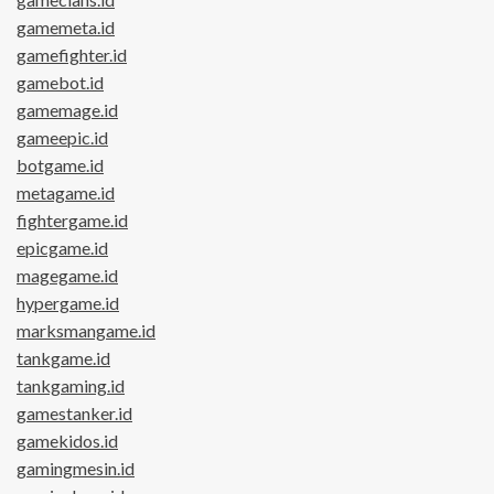
gamemeta.id
gamefighter.id
gamebot.id
gamemage.id
gameepic.id
botgame.id
metagame.id
fightergame.id
epicgame.id
magegame.id
hypergame.id
marksmangame.id
tankgame.id
tankgaming.id
gamestanker.id
gamekidos.id
gamingmesin.id