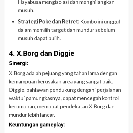
Hayabusa mengisolasi dan menghilangkan
musuh.
Strategi Poke dan Retret:
Kombo ini unggul
dalam memilih target dan mundur sebelum
musuh dapat pulih.
4.
X.Borg dan Diggie
Sinergi:
X.Borg adalah pejuang yang tahan lama dengan
kemampuan kerusakan area yang sangat baik.
Diggie, pahlawan pendukung dengan ‘perjalanan
waktu’ pamungkasnya, dapat mencegah kontrol
kerumunan, membuat pendekatan X.Borg dan
mundur lebih lancar.
Keuntungan gameplay: