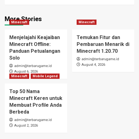
More Stories
Minecraft
Minecraft
Menjelajahi Keajaiban
Temukan Fitur dan
Minecraft Offline:
Pembaruan Menarik di
Panduan Petualangan
Minecraft 1.20.70
Solo
admin@terbarugame.id
August 4, 2026
admin@terbarugame.id
August 6, 2026
Minecraft
Mobile Legend
Top 50 Nama
Minecraft Keren untuk
Membuat Profile Anda
Berbeda
admin@terbarugame.id
August 2, 2026