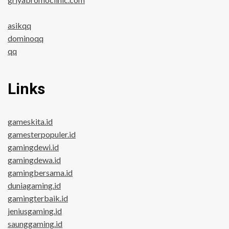
asikqq
dominoqq
qq
Links
gameskita.id
gamesterpopuler.id
gamingdewi.id
gamingdewa.id
gamingbersama.id
duniagaming.id
gamingterbaik.id
jeniusgaming.id
saunggaming.id