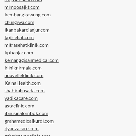
mimoosajkt.com
kembangkawung.com
chungiwa.com
ikanbakarcianjur.com
kpjisehat.com
mitrasehatklinik.com
kpbanjar.com
kemanggisanmedical.com
kliniknirmala.com
nouvelleklinik.com
KainaHealth.com
shabirahusada.com
yadikacare.com
astaclinic.com
ibnusinalombok.com
grahamedicalkurdi.com
dyanzacare.com
griyabromoclinic.com