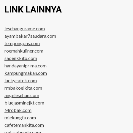
LINK LAINNYA
lesehangurame.com
ayambakar7saudara.com
tempongpns.com
roemahkuliner.com
saoenkkito.com
handayaniprima.com
kampungmakan.com
luckycatck.com
rmbakoelkita.com
angelesehan.com
bluejasminejkt.com
Mrobak.com
miekungfu.com
cafetemankita.com
rmjasabundo.com