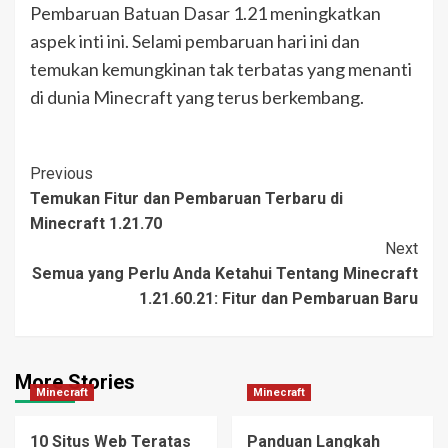
Pembaruan Batuan Dasar 1.21 meningkatkan
aspek inti ini. Selami pembaruan hari ini dan
temukan kemungkinan tak terbatas yang menanti
di dunia Minecraft yang terus berkembang.
Post
Previous
Temukan Fitur dan Pembaruan Terbaru di
Navigation
Minecraft 1.21.70
Next
Semua yang Perlu Anda Ketahui Tentang Minecraft
1.21.60.21: Fitur dan Pembaruan Baru
More Stories
Minecraft
Minecraft
10 Situs Web Teratas
Panduan Langkah