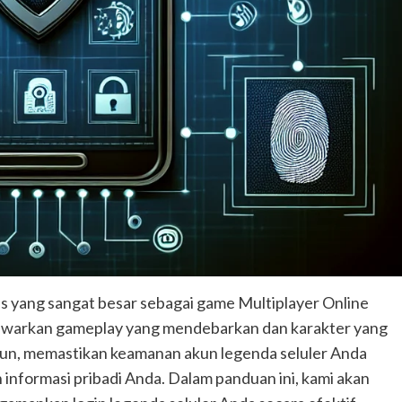
s yang sangat besar sebagai game Multiplayer Online
awarkan gameplay yang mendebarkan dan karakter yang
pun, memastikan keamanan akun legenda seluler Anda
informasi pribadi Anda. Dalam panduan ini, kami akan