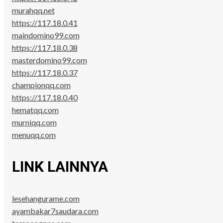
murahqq.net
https://117.18.0.41
maindomino99.com
https://117.18.0.38
masterdomino99.com
https://117.18.0.37
championqq.com
https://117.18.0.40
hematqq.com
murniqq.com
menuqq.com
LINK LAINNYA
lesehangurame.com
ayambakar7saudara.com