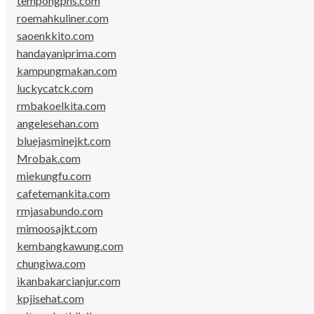
tempongpns.com
roemahkuliner.com
saoenkkito.com
handayaniprima.com
kampungmakan.com
luckycatck.com
rmbakoelkita.com
angelesehan.com
bluejasminejkt.com
Mrobak.com
miekungfu.com
cafetemankita.com
rmjasabundo.com
mimoosajkt.com
kembangkawung.com
chungiwa.com
ikanbakarcianjur.com
kpjisehat.com