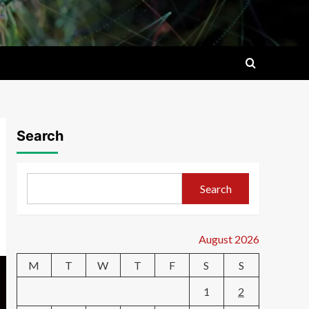
Search
Search
August 2026
M
T
W
T
F
S
S
1
2