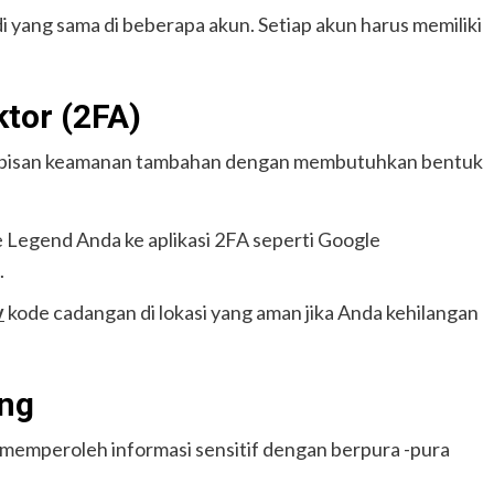
 yang sama di beberapa akun. Setiap akun harus memiliki
ktor (2FA)
apisan keamanan tambahan dengan membutuhkan bentuk
Legend Anda ke aplikasi 2FA seperti Google
.
v
kode cadangan di lokasi yang aman jika Anda kehilangan
ing
memperoleh informasi sensitif dengan berpura -pura