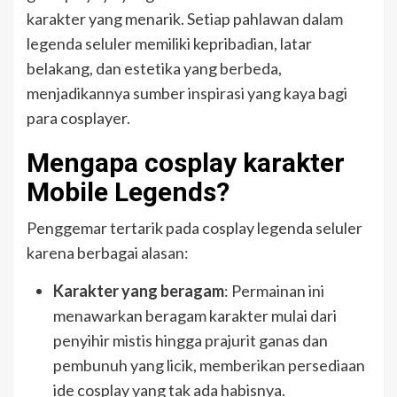
karakter yang menarik. Setiap pahlawan dalam
legenda seluler memiliki kepribadian, latar
belakang, dan estetika yang berbeda,
menjadikannya sumber inspirasi yang kaya bagi
para cosplayer.
Mengapa cosplay karakter
Mobile Legends?
Penggemar tertarik pada cosplay legenda seluler
karena berbagai alasan:
Karakter yang beragam
: Permainan ini
menawarkan beragam karakter mulai dari
penyihir mistis hingga prajurit ganas dan
pembunuh yang licik, memberikan persediaan
ide cosplay yang tak ada habisnya.