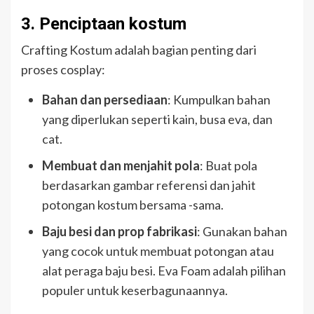
3.
Penciptaan kostum
Crafting Kostum adalah bagian penting dari
proses cosplay:
Bahan dan persediaan
: Kumpulkan bahan
yang diperlukan seperti kain, busa eva, dan
cat.
Membuat dan menjahit pola
: Buat pola
berdasarkan gambar referensi dan jahit
potongan kostum bersama -sama.
Baju besi dan prop fabrikasi
: Gunakan bahan
yang cocok untuk membuat potongan atau
alat peraga baju besi. Eva Foam adalah pilihan
populer untuk keserbagunaannya.