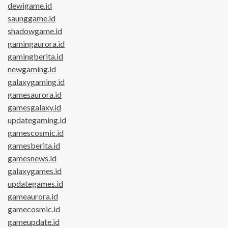
dewigame.id
saunggame.id
shadowgame.id
gamingaurora.id
gamingberita.id
newgaming.id
galaxygaming.id
gamesaurora.id
gamesgalaxy.id
updategaming.id
gamescosmic.id
gamesberita.id
gamesnews.id
galaxygames.id
updategames.id
gameaurora.id
gamecosmic.id
gameupdate.id