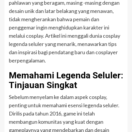
pahlawan yang beragam, masing -masing dengan
desain unik dan latar belakang yang menawan,
tidak mengherankan bahwa pemain dan
penggemar ingin menghidupkan karakter ini
melalui cosplay. Artikel ini menggali dunia cosplay
legenda seluler yang menarik, menawarkan tips
dan inspirasi bagi pendatang baru dan cosplayer
berpengalaman.
Memahami Legenda Seluler:
Tinjauan Singkat
Sebelum menyelam ke dalam aspek cosplay,
penting untuk memahami esensi legenda seluler.
Dirilis pada tahun 2016, game ini telah
membangun komunitas yang kuat dengan
gameplaynya yang mendebarkan dan desain