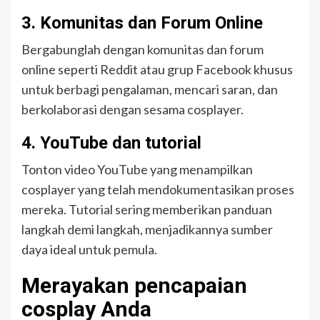
3.
Komunitas dan Forum Online
Bergabunglah dengan komunitas dan forum
online seperti Reddit atau grup Facebook khusus
untuk berbagi pengalaman, mencari saran, dan
berkolaborasi dengan sesama cosplayer.
4.
YouTube dan tutorial
Tonton video YouTube yang menampilkan
cosplayer yang telah mendokumentasikan proses
mereka. Tutorial sering memberikan panduan
langkah demi langkah, menjadikannya sumber
daya ideal untuk pemula.
Merayakan pencapaian
cosplay Anda