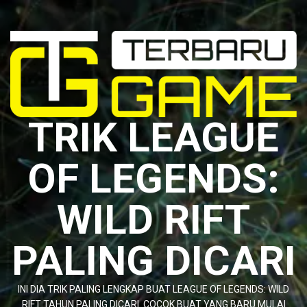
Skip
to
content
TRIK LEAGUE
OF LEGENDS:
WILD RIFT
PALING DICARI
INI DIA TRIK PALING LENGKAP BUAT LEAGUE OF LEGENDS: WILD
RIFT TAHUN PALING DICARI. COCOK BUAT YANG BARU MULAI