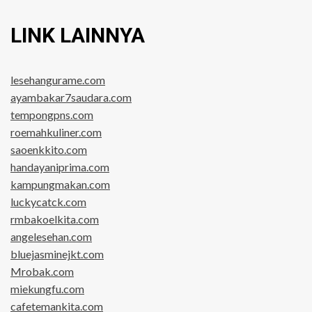
LINK LAINNYA
lesehangurame.com
ayambakar7saudara.com
tempongpns.com
roemahkuliner.com
saoenkkito.com
handayaniprima.com
kampungmakan.com
luckycatck.com
rmbakoelkita.com
angelesehan.com
bluejasminejkt.com
Mrobak.com
miekungfu.com
cafetemankita.com