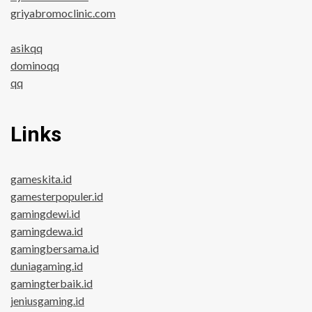
griyabromoclinic.com
asikqq
dominoqq
qq
Links
gameskita.id
gamesterpopuler.id
gamingdewi.id
gamingdewa.id
gamingbersama.id
duniagaming.id
gamingterbaik.id
jeniusgaming.id