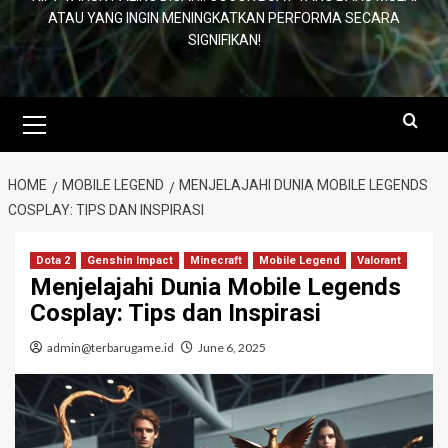
ATAU YANG INGIN MENINGKATKAN PERFORMA SECARA
SIGNIFIKAN!
Primary
Menu
HOME
MOBILE LEGEND
MENJELAJAHI DUNIA MOBILE LEGENDS
COSPLAY: TIPS DAN INSPIRASI
Dota 2
Genshin Impact
Minecraft
Mobile Legend
Valorant
Menjelajahi Dunia Mobile Legends
Cosplay: Tips dan Inspirasi
admin@terbarugame.id
June 6, 2025