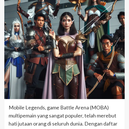
Mobile Legends, game Battle Arena (MOBA)
multipemain yang sangat populer, telah merebut
hati jutaan orang di seluruh dunia. Dengan daftar