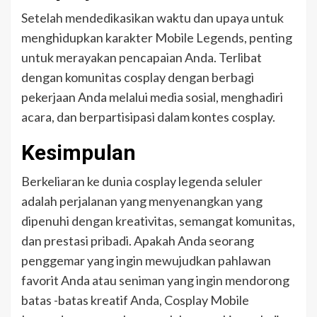
Setelah mendedikasikan waktu dan upaya untuk
menghidupkan karakter Mobile Legends, penting
untuk merayakan pencapaian Anda. Terlibat
dengan komunitas cosplay dengan berbagi
pekerjaan Anda melalui media sosial, menghadiri
acara, dan berpartisipasi dalam kontes cosplay.
Kesimpulan
Berkeliaran ke dunia cosplay legenda seluler
adalah perjalanan yang menyenangkan yang
dipenuhi dengan kreativitas, semangat komunitas,
dan prestasi pribadi. Apakah Anda seorang
penggemar yang ingin mewujudkan pahlawan
favorit Anda atau seniman yang ingin mendorong
batas -batas kreatif Anda, Cosplay Mobile