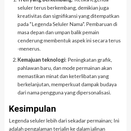
seluler terus berkembang, demikian juga
kreativitas dan signifikansi yang ditempatkan
pada “Legenda Seluler Nama”. Pembaruan di
masa depan dan umpan balik pemain
cenderung membentuk aspek ini secara terus
-menerus.
Kemajuan teknologi
: Peningkatan grafik,
pahlawan baru, dan mode permainan akan
memastikan minat dan keterlibatan yang
berkelanjutan, memperkuat dampak budaya
dari nama pengguna yang dipersonalisasi.
Kesimpulan
Legenda seluler lebih dari sekadar permainan; Ini
adalah pengalaman terjalin ke dalam jalinan