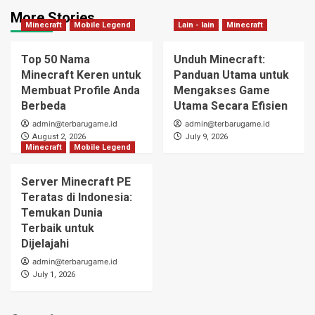
More Stories
Minecraft
Mobile Legend
Lain - lain
Minecraft
Top 50 Nama
Unduh Minecraft:
Minecraft Keren untuk
Panduan Utama untuk
Membuat Profile Anda
Mengakses Game
Berbeda
Utama Secara Efisien
admin@terbarugame.id
admin@terbarugame.id
August 2, 2026
July 9, 2026
Minecraft
Mobile Legend
Server Minecraft PE
Teratas di Indonesia:
Temukan Dunia
Terbaik untuk
Dijelajahi
admin@terbarugame.id
July 1, 2026