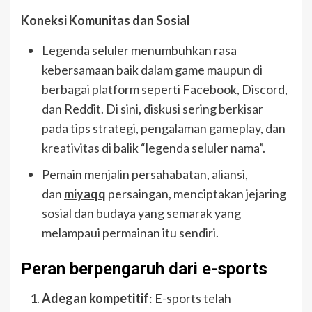
Koneksi Komunitas dan Sosial
Legenda seluler menumbuhkan rasa
kebersamaan baik dalam game maupun di
berbagai platform seperti Facebook, Discord,
dan Reddit. Di sini, diskusi sering berkisar
pada tips strategi, pengalaman gameplay, dan
kreativitas di balik “legenda seluler nama”.
Pemain menjalin persahabatan, aliansi,
dan
miyaqq
persaingan, menciptakan jejaring
sosial dan budaya yang semarak yang
melampaui permainan itu sendiri.
Peran berpengaruh dari e-sports
Adegan kompetitif
: E-sports telah