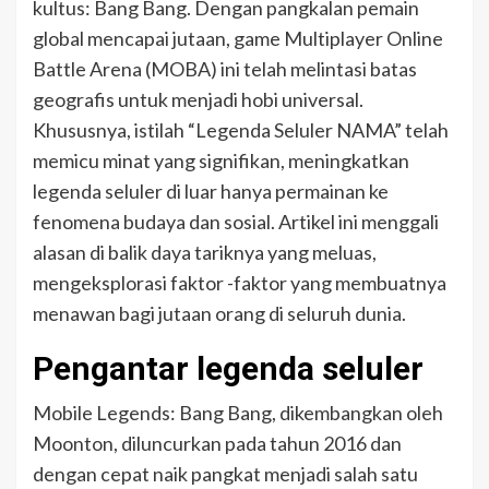
kultus: Bang Bang. Dengan pangkalan pemain
global mencapai jutaan, game Multiplayer Online
Battle Arena (MOBA) ini telah melintasi batas
geografis untuk menjadi hobi universal.
Khususnya, istilah “Legenda Seluler NAMA” telah
memicu minat yang signifikan, meningkatkan
legenda seluler di luar hanya permainan ke
fenomena budaya dan sosial. Artikel ini menggali
alasan di balik daya tariknya yang meluas,
mengeksplorasi faktor -faktor yang membuatnya
menawan bagi jutaan orang di seluruh dunia.
Pengantar legenda seluler
Mobile Legends: Bang Bang, dikembangkan oleh
Moonton, diluncurkan pada tahun 2016 dan
dengan cepat naik pangkat menjadi salah satu