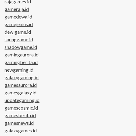
rajagames.id
gameraja.id
gamedewa.id
gamejenius.id
dewigame.id
saunggame.id
shadowgame.id
gamingaurora.id
gamingberita.id
newgaming.id
galaxygaming.id
gamesaurora.id
gamesgalaxy.id
updategaming.id
gamescosmic.id
gamesberita.id
gamesnews.id
galaxygames.id