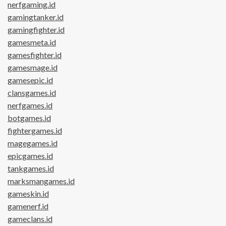
nerfgaming.id
gamingtanker.id
gamingfighter.id
gamesmeta.id
gamesfighter.id
gamesmage.id
gamesepic.id
clansgames.id
nerfgames.id
botgames.id
fightergames.id
magegames.id
epicgames.id
tankgames.id
marksmangames.id
gameskin.id
gamenerf.id
gameclans.id