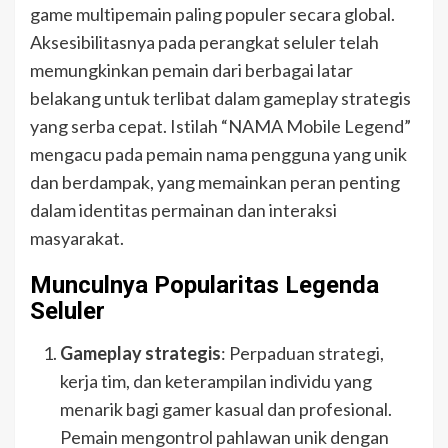
game multipemain paling populer secara global.
Aksesibilitasnya pada perangkat seluler telah
memungkinkan pemain dari berbagai latar
belakang untuk terlibat dalam gameplay strategis
yang serba cepat. Istilah “NAMA Mobile Legend”
mengacu pada pemain nama pengguna yang unik
dan berdampak, yang memainkan peran penting
dalam identitas permainan dan interaksi
masyarakat.
Munculnya Popularitas Legenda
Seluler
Gameplay strategis
: Perpaduan strategi,
kerja tim, dan keterampilan individu yang
menarik bagi gamer kasual dan profesional.
Pemain mengontrol pahlawan unik dengan