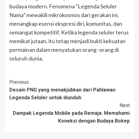
budaya modern. Fenomena “Legenda Seluler
Nama” mewakili mikrokosmos dari gerakan ini,
menangkap esensi ekspresi diri, komunitas, dan
semangat kompetitif. Ketika legenda seluler terus
memikat jutaan, itu tetap menjadi bukti kekuatan
permainan dalam menyatukan orang -orang di
seluruh dunia.
Post
Previous
Desain PNG yang menakjubkan dari Pahlawan
Navigation
Legenda Seluler untuk diunduh
Next
Dampak Legenda Mobile pada Remaja: Memahami
Koneksi dengan Budaya Bokep