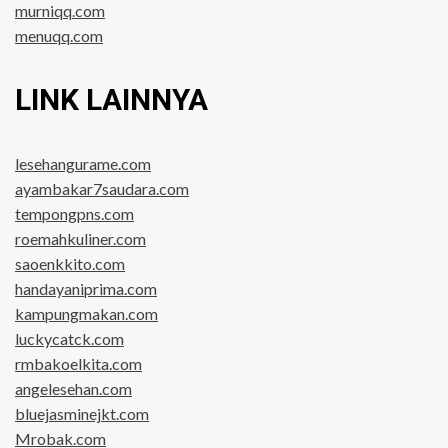
murniqq.com
menuqq.com
LINK LAINNYA
lesehangurame.com
ayambakar7saudara.com
tempongpns.com
roemahkuliner.com
saoenkkito.com
handayaniprima.com
kampungmakan.com
luckycatck.com
rmbakoelkita.com
angelesehan.com
bluejasminejkt.com
Mrobak.com