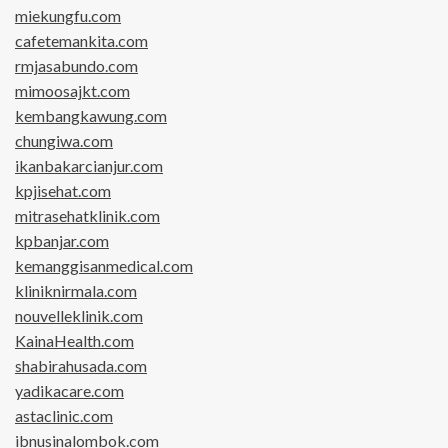
miekungfu.com
cafetemankita.com
rmjasabundo.com
mimoosajkt.com
kembangkawung.com
chungiwa.com
ikanbakarcianjur.com
kpjisehat.com
mitrasehatklinik.com
kpbanjar.com
kemanggisanmedical.com
kliniknirmala.com
nouvelleklinik.com
KainaHealth.com
shabirahusada.com
yadikacare.com
astaclinic.com
ibnusinalombok.com