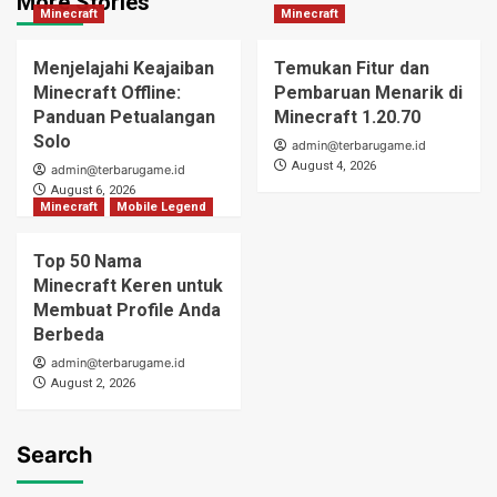
More Stories
Minecraft
Minecraft
Menjelajahi Keajaiban
Temukan Fitur dan
Minecraft Offline:
Pembaruan Menarik di
Panduan Petualangan
Minecraft 1.20.70
Solo
admin@terbarugame.id
August 4, 2026
admin@terbarugame.id
August 6, 2026
Minecraft
Mobile Legend
Top 50 Nama
Minecraft Keren untuk
Membuat Profile Anda
Berbeda
admin@terbarugame.id
August 2, 2026
Search