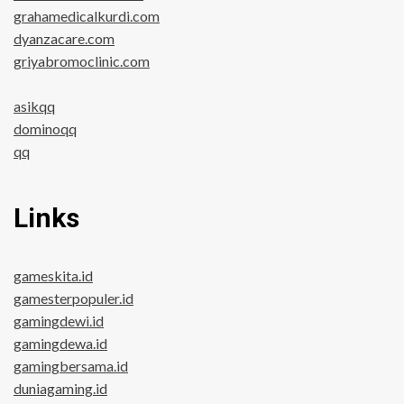
grahamedicalkurdi.com
dyanzacare.com
griyabromoclinic.com
asikqq
dominoqq
qq
Links
gameskita.id
gamesterpopuler.id
gamingdewi.id
gamingdewa.id
gamingbersama.id
duniagaming.id