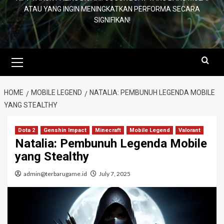
ATAU YANG INGIN MENINGKATKAN PERFORMA SECARA
SIGNIFIKAN!
Primary
Menu
HOME
MOBILE LEGEND
NATALIA: PEMBUNUH LEGENDA MOBILE
YANG STEALTHY
Dota 2
Genshin Impact
Minecraft
Mobile Legend
Valorant
Natalia: Pembunuh Legenda Mobile
yang Stealthy
admin@terbarugame.id
July 7, 2025