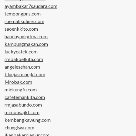
ayambakar7saudara.com
tempongpns.com
roemahkuliner.com
saoenkkito.com
handayaniprima.com
kampungmakan.com
luckycatck.com
rmbakoelkita.com
angelesehan.com
bluejasminejkt.com
Mrobak.com
miekungfu.com
cafetemankita.com
rmjasabundo.com
mimoosajkt.com
kembangkawung.com
chungiwa.com
ikanbakarcianjur.com