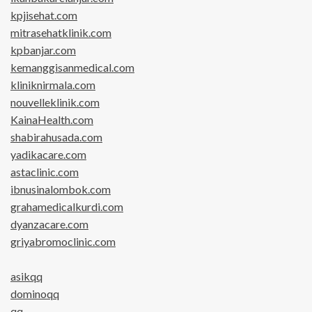
kpjisehat.com
mitrasehatklinik.com
kpbanjar.com
kemanggisanmedical.com
kliniknirmala.com
nouvelleklinik.com
KainaHealth.com
shabirahusada.com
yadikacare.com
astaclinic.com
ibnusinalombok.com
grahamedicalkurdi.com
dyanzacare.com
griyabromoclinic.com
asikqq
dominoqq
qq