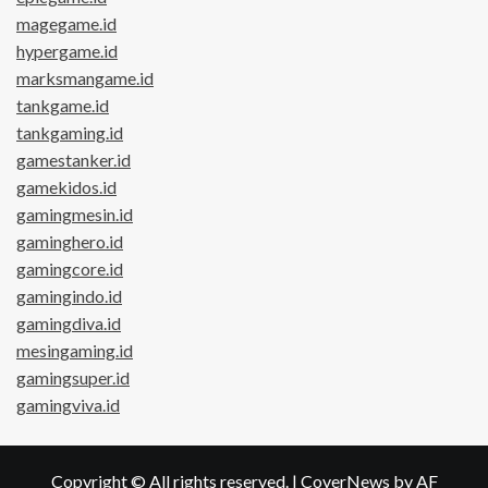
magegame.id
hypergame.id
marksmangame.id
tankgame.id
tankgaming.id
gamestanker.id
gamekidos.id
gamingmesin.id
gaminghero.id
gamingcore.id
gamingindo.id
gamingdiva.id
mesingaming.id
gamingsuper.id
gamingviva.id
Copyright © All rights reserved.
|
CoverNews
by AF