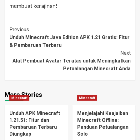
membuat kerajinan!
Post
Previous
Unduh Minecraft Java Edition APK 1.21 Gratis: Fitur
Navigation
& Pembaruan Terbaru
Next
Alat Pembuat Avatar Teratas untuk Meningkatkan
Petualangan Minecraft Anda
More Stories
Minecraft
Minecraft
Unduh APK Minecraft
Menjelajahi Keajaiban
1.21.51: Fitur dan
Minecraft Offline:
Pembaruan Terbaru
Panduan Petualangan
Diungkap
Solo