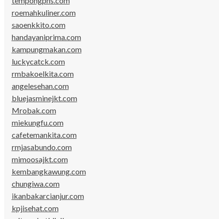
tempongpns.com
roemahkuliner.com
saoenkkito.com
handayaniprima.com
kampungmakan.com
luckycatck.com
rmbakoelkita.com
angelesehan.com
bluejasminejkt.com
Mrobak.com
miekungfu.com
cafetemankita.com
rmjasabundo.com
mimoosajkt.com
kembangkawung.com
chungiwa.com
ikanbakarcianjur.com
kpjisehat.com