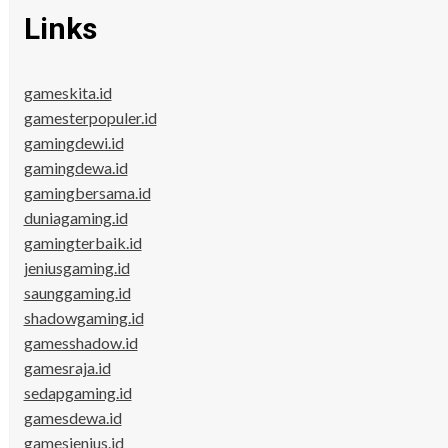
Links
gameskita.id
gamesterpopuler.id
gamingdewi.id
gamingdewa.id
gamingbersama.id
duniagaming.id
gamingterbaik.id
jeniusgaming.id
saunggaming.id
shadowgaming.id
gamesshadow.id
gamesraja.id
sedapgaming.id
gamesdewa.id
gamesjenius.id