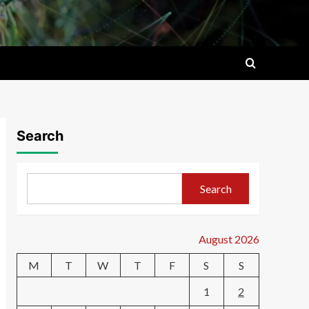
Search
Search
August 2026
M
T
W
T
F
S
S
1
2