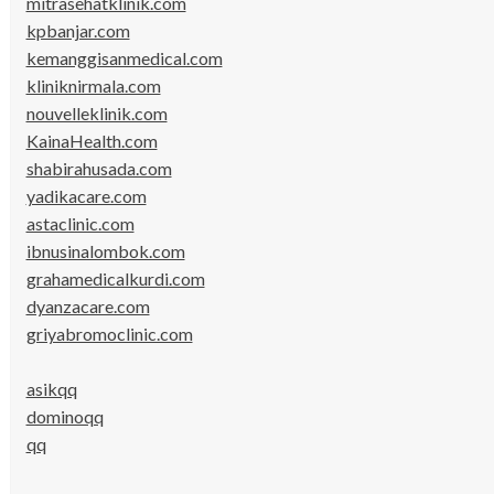
mitrasehatklinik.com
kpbanjar.com
kemanggisanmedical.com
kliniknirmala.com
nouvelleklinik.com
KainaHealth.com
shabirahusada.com
yadikacare.com
astaclinic.com
ibnusinalombok.com
grahamedicalkurdi.com
dyanzacare.com
griyabromoclinic.com
asikqq
dominoqq
qq