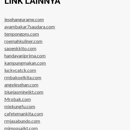
LINK LAINNYA
lesehangurame.com
ayambakar7saudara.com
tempongpns.com
roemahkuliner.com
saoenkkito.com
handayaniprima.com
kampungmakan.com
luckycatck.com
rmbakoelkita.com
angelesehan.com
bluejasminejkt.com
Mrobak.com
miekungfu.com
cafetemankita.com
rmjasabundo.com
mimoosajkt.com