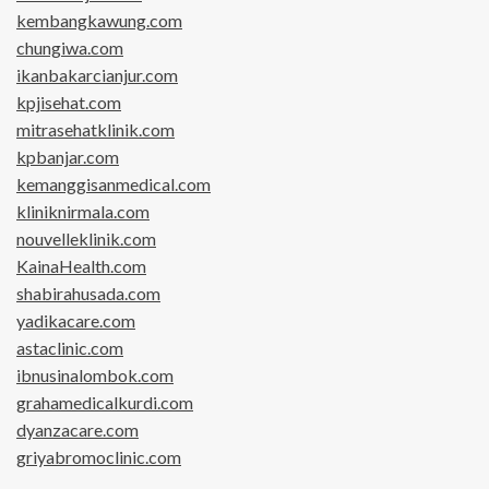
kembangkawung.com
chungiwa.com
ikanbakarcianjur.com
kpjisehat.com
mitrasehatklinik.com
kpbanjar.com
kemanggisanmedical.com
kliniknirmala.com
nouvelleklinik.com
KainaHealth.com
shabirahusada.com
yadikacare.com
astaclinic.com
ibnusinalombok.com
grahamedicalkurdi.com
dyanzacare.com
griyabromoclinic.com