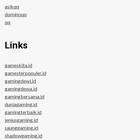
asikqq
dominoqq
qq
Links
gameskita.id
gamesterpopuler.id
gamingdewi.id
gamingdewa.id
gamingbersama.id
duniagaming.id
gamingterbaik.id
jeniusgaming.id
saunggaming.id
shadowgaming.id