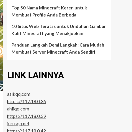
Top 50 Nama Minecraft Keren untuk
Membuat Profile Anda Berbeda
10 Situs Web Teratas untuk Unduhan Gambar
Kulit Minecraft yang Menakjubkan
Panduan Langkah Demi Langkah: Cara Mudah
Membuat Server Minecraft Anda Sendiri
LINK LAINNYA
asikqq.com
https://117.18.0.36
ahliqq.com
https://117.18.0.39
jurusqq.net
https://117.18.0.42