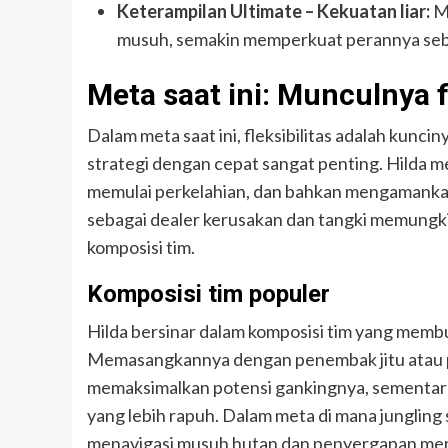
Keterampilan Ultimate – Kekuatan liar:
Me
musuh, semakin memperkuat perannya seb
Meta saat ini: Munculnya fl
Dalam meta saat ini, fleksibilitas adalah kun
strategi dengan cepat sangat penting. Hilda m
memulai perkelahian, dan bahkan mengamank
sebagai dealer kerusakan dan tangki memungki
komposisi tim.
Komposisi tim populer
Hilda bersinar dalam komposisi tim yang mem
Memasangkannya dengan penembak jitu atau p
memaksimalkan potensi gankingnya, sementa
yang lebih rapuh. Dalam meta di mana junglin
menavigasi musuh hutan dan penyergapan mem