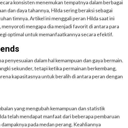
 secara konsisten menemukan tempatnya dalam berbagai
an dan daya tahannya, Hilda sering beraksi sebagai
han timnya. Artikel ini menggali peran Hilda saat ini
enyoroti mengapa dia menjadi favorit di antara para
egi optimal untuk memanfaatkannya secara efektif.
gends
apa penyesuaian dalam hal kemampuan dan gaya bermain.
angki sekunder, tetapi ketika permainan berkembang,
karena kapasitasnya untuk beralih di antara peran dengan
ambalan yang mengubah kemampuan dan statistik
lda telah mendapat manfaat dari beberapa pembaruan
dan dampaknya pada medan perang. Keahliannya