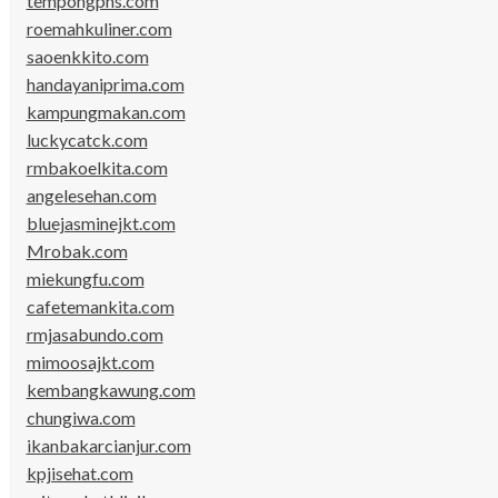
tempongpns.com
roemahkuliner.com
saoenkkito.com
handayaniprima.com
kampungmakan.com
luckycatck.com
rmbakoelkita.com
angelesehan.com
bluejasminejkt.com
Mrobak.com
miekungfu.com
cafetemankita.com
rmjasabundo.com
mimoosajkt.com
kembangkawung.com
chungiwa.com
ikanbakarcianjur.com
kpjisehat.com