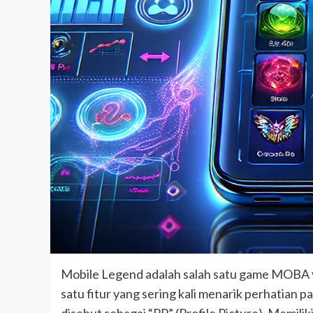
Mobile Legend adalah salah satu game MOBA yan
satu fitur yang sering kali menarik perhatian p
disebut sebagai “PP” (Profile Picture). Memil