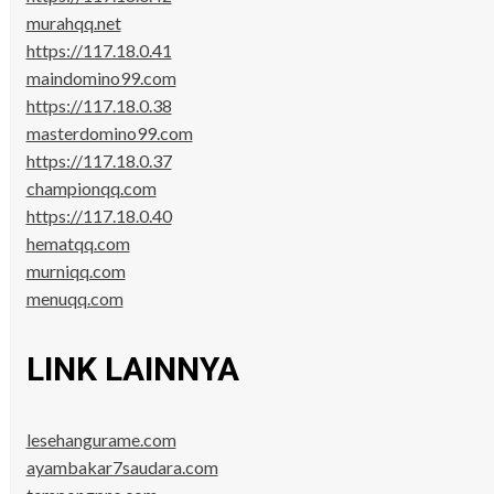
murahqq.net
https://117.18.0.41
maindomino99.com
https://117.18.0.38
masterdomino99.com
https://117.18.0.37
championqq.com
https://117.18.0.40
hematqq.com
murniqq.com
menuqq.com
LINK LAINNYA
lesehangurame.com
ayambakar7saudara.com