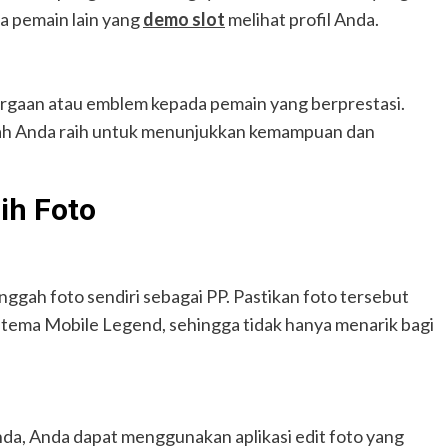
a pemain lain yang
demo slot
melihat profil Anda.
rgaan atau emblem kepada pemain yang berprestasi.
ah Anda raih untuk menunjukkan kemampuan dan
ih Foto
ah foto sendiri sebagai PP. Pastikan foto tersebut
n tema Mobile Legend, sehingga tidak hanya menarik bagi
da, Anda dapat menggunakan aplikasi edit foto yang