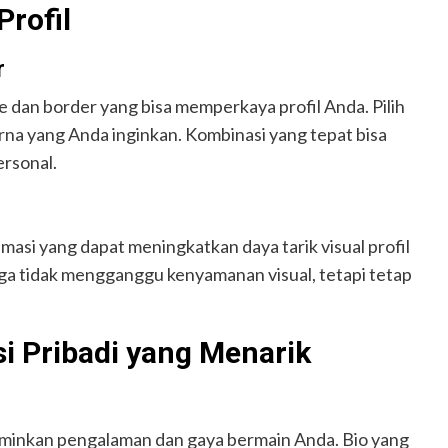
Profil
r
dan border yang bisa memperkaya profil Anda. Pilih
rna yang Anda inginkan. Kombinasi yang tepat bisa
ersonal.
asi yang dapat meningkatkan daya tarik visual profil
ngga tidak mengganggu kenyamanan visual, tetapi tetap
 Pribadi yang Menarik
rminkan pengalaman dan gaya bermain Anda. Bio yang