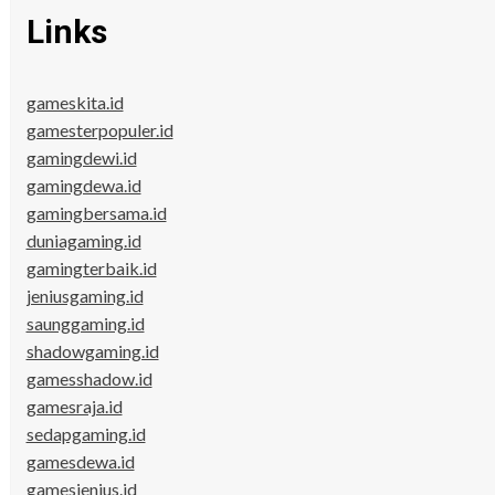
Links
gameskita.id
gamesterpopuler.id
gamingdewi.id
gamingdewa.id
gamingbersama.id
duniagaming.id
gamingterbaik.id
jeniusgaming.id
saunggaming.id
shadowgaming.id
gamesshadow.id
gamesraja.id
sedapgaming.id
gamesdewa.id
gamesjenius.id