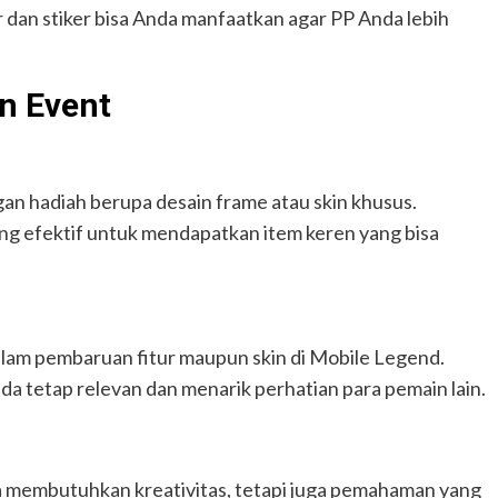
ter dan stiker bisa Anda manfaatkan agar PP Anda lebih
n Event
n hadiah berupa desain frame atau skin khusus.
ang efektif untuk mendapatkan item keren yang bisa
alam pembaruan fitur maupun skin di Mobile Legend.
da tetap relevan dan menarik perhatian para pemain lain.
 membutuhkan kreativitas, tetapi juga pemahaman yang