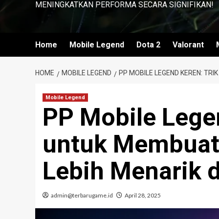
MENINGKATKAN PERFORMA SECARA SIGNIFIKAN!
Home
Mobile Legend
Dota 2
Valorant
HOME
MOBILE LEGEND
PP MOBILE LEGEND KEREN: TRI
Mobile Legend
PP Mobile Legen
untuk Membuat 
Lebih Menarik d
admin@terbarugame.id
April 28, 2025