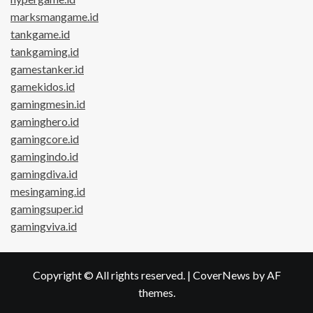
marksmangame.id
tankgame.id
tankgaming.id
gamestanker.id
gamekidos.id
gamingmesin.id
gaminghero.id
gamingcore.id
gamingindo.id
gamingdiva.id
mesingaming.id
gamingsuper.id
gamingviva.id
Copyright © All rights reserved.
|
CoverNews
by AF
themes.