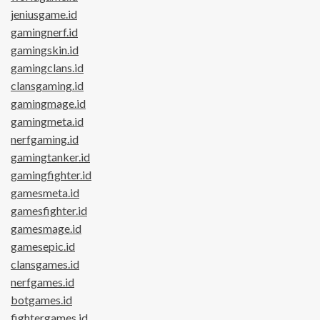
jeniusgame.id
gamingnerf.id
gamingskin.id
gamingclans.id
clansgaming.id
gamingmage.id
gamingmeta.id
nerfgaming.id
gamingtanker.id
gamingfighter.id
gamesmeta.id
gamesfighter.id
gamesmage.id
gamesepic.id
clansgames.id
nerfgames.id
botgames.id
fightergames.id