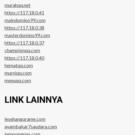
murahqq.net
https://117.18.0.41
maindomino99.com
https://117.18.0.38
masterdomino99.com
https://117.18.0.37
championqq.com
https://117.18.0.40
hematqq.com
murniqq.com
menuqq.com
LINK LAINNYA
lesehangurame.com
ayambakar7saudara.com
tempongpns.com