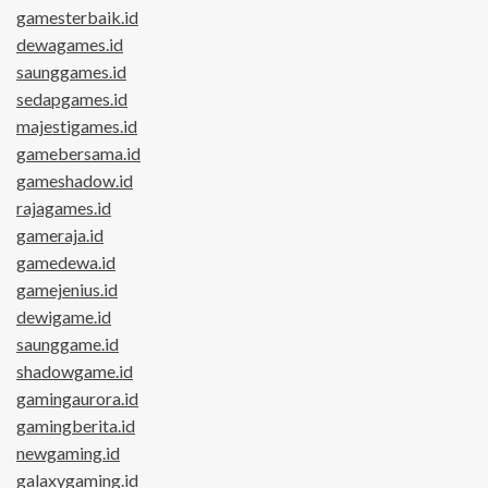
gamesterbaik.id
dewagames.id
saunggames.id
sedapgames.id
majestigames.id
gamebersama.id
gameshadow.id
rajagames.id
gameraja.id
gamedewa.id
gamejenius.id
dewigame.id
saunggame.id
shadowgame.id
gamingaurora.id
gamingberita.id
newgaming.id
galaxygaming.id