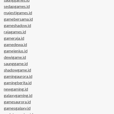
sedapgames.id
majestigames.id
gamebersama.id
gameshadow.id
rajagames.id
gameraja.id
gamedewa.id
gamejenius.id
dewigame.id
saunggame.id
shadowgame.id
gamingaurora.id
gamingberita.id
newgaming.id
galaxygaming.id
gamesaurora.id
gamesgalaxy.id