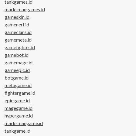
tankgames.id
marksmangames.id
gameskin.id
gamenerf.id
gameclans.id
gamemeta.id
gamefighter.id
gamebot.id
gamemage.id
gameepic.id
botgame.id
metagame.id
fightergame.id
epicgame.id
magegame.id
hypergame.id
marksmangame.id
tankgame.id