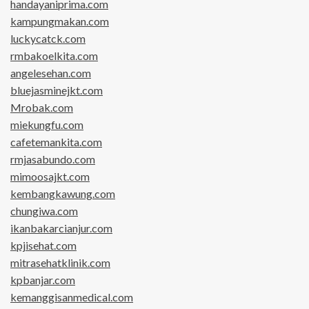
handayaniprima.com
kampungmakan.com
luckycatck.com
rmbakoelkita.com
angelesehan.com
bluejasminejkt.com
Mrobak.com
miekungfu.com
cafetemankita.com
rmjasabundo.com
mimoosajkt.com
kembangkawung.com
chungiwa.com
ikanbakarcianjur.com
kpjisehat.com
mitrasehatklinik.com
kpbanjar.com
kemanggisanmedical.com