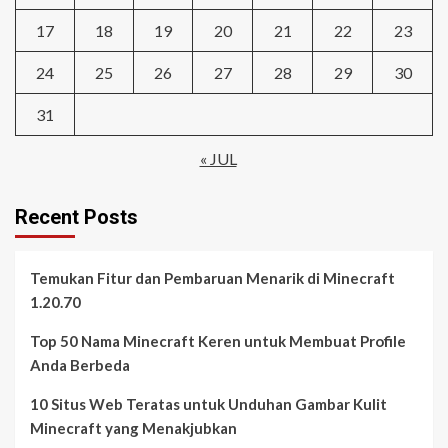
17
18
19
20
21
22
23
24
25
26
27
28
29
30
31
« JUL
Recent Posts
Temukan Fitur dan Pembaruan Menarik di Minecraft
1.20.70
Top 50 Nama Minecraft Keren untuk Membuat Profile
Anda Berbeda
10 Situs Web Teratas untuk Unduhan Gambar Kulit
Minecraft yang Menakjubkan