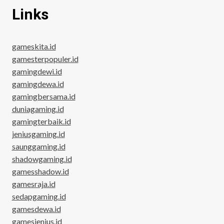
Links
gameskita.id
gamesterpopuler.id
gamingdewi.id
gamingdewa.id
gamingbersama.id
duniagaming.id
gamingterbaik.id
jeniusgaming.id
saunggaming.id
shadowgaming.id
gamesshadow.id
gamesraja.id
sedapgaming.id
gamesdewa.id
gamesjenius.id