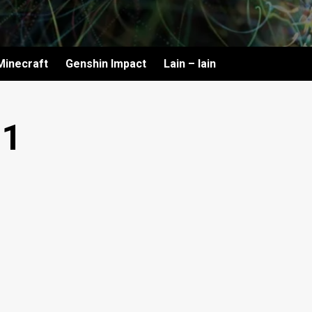
Minecraft
Genshin Impact
Lain – lain
41