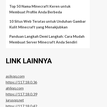
Top 50 Nama Minecraft Keren untuk
Membuat Profile Anda Berbeda
10 Situs Web Teratas untuk Unduhan Gambar
Kulit Minecraft yang Menakjubkan
Panduan Langkah Demi Langkah: Cara Mudah
Membuat Server Minecraft Anda Sendiri
LINK LAINNYA
asikqq.com
https://117.18.0.36
ahliqq.com
https://117.18.0.39
jurusqq.net
https://117.18.0.42