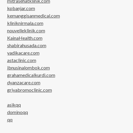
mitrasehatklinik.com
kpbanjar.com
kemanggisanmedical.com
kliniknirmala.com
nouvelleklinik.com
KainaHealth.com
shabirahusada.com
yadikacare.com
astaclinic.com
ibnusinalombok.com
grahamedicalkurdi.com
dyanzacare.com
griyabromoclinic.com
asikqq
dominoqq
qq