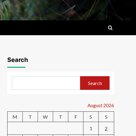
Search
Search
August 2026
M
T
W
T
F
S
S
1
2