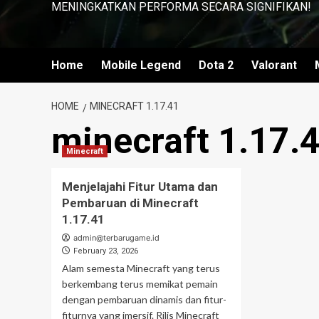
MENINGKATKAN PERFORMA SECARA SIGNIFIKAN!
Home
Mobile Legend
Dota 2
Valorant
HOME
MINECRAFT 1.17.41
minecraft 1.17.
Minecraft
Menjelajahi Fitur Utama dan
Pembaruan di Minecraft
1.17.41
admin@terbarugame.id
February 23, 2026
Alam semesta Minecraft yang terus
berkembang terus memikat pemain
dengan pembaruan dinamis dan fitur-
fiturnya yang imersif. Rilis Minecraft