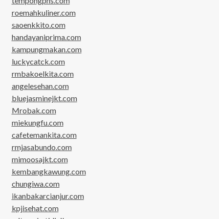
tempongpns.com
roemahkuliner.com
saoenkkito.com
handayaniprima.com
kampungmakan.com
luckycatck.com
rmbakoelkita.com
angelesehan.com
bluejasminejkt.com
Mrobak.com
miekungfu.com
cafetemankita.com
rmjasabundo.com
mimoosajkt.com
kembangkawung.com
chungiwa.com
ikanbakarcianjur.com
kpjisehat.com