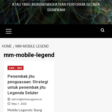
ATAU YANG INGIN MENINGKATKAN PERFORMA SECARA
SIGNIFIKAN!
Primary
Menu
HOME
MM-MOBILE-LEGEND
mm-mobile-legend
Lain - lain
Penembak jitu
penguasaan: Strategi
untuk penembak jitu
Legenda Seluler
admin@terbarugame.id
May 7, 2025
Mobile Legends: Bang