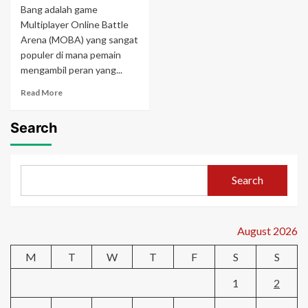
Bang adalah game
Multiplayer Online Battle
Arena (MOBA) yang sangat
populer di mana pemain
mengambil peran yang...
Read
Read More
more
about
Search
Penembak
jitu
penguasaan:
Strategi
Search
untuk
penembak
jitu
Legenda
August 2026
Seluler
M
T
W
T
F
S
S
1
2