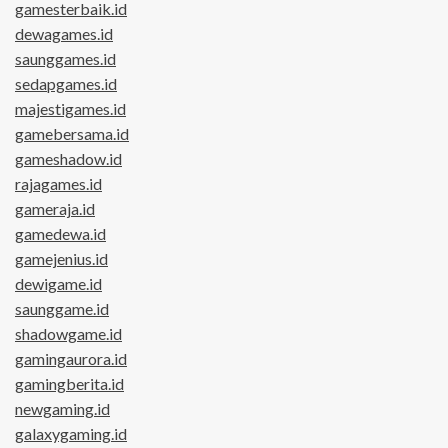
gamesterbaik.id
dewagames.id
saunggames.id
sedapgames.id
majestigames.id
gamebersama.id
gameshadow.id
rajagames.id
gameraja.id
gamedewa.id
gamejenius.id
dewigame.id
saunggame.id
shadowgame.id
gamingaurora.id
gamingberita.id
newgaming.id
galaxygaming.id