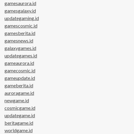
gamesaurora.id
gamesgalaxy.id
updategaming.id
gamescosmic.id
gamesberita.id
gamesnews.id
galaxygames.id
updategames.id
gameaurora.id
gamecosmic.id
gameupdate.id
gameberita.id
auroragame.id
newgame.id
cosmicgame.id
updategame.id
beritagame.id
worldgame.id