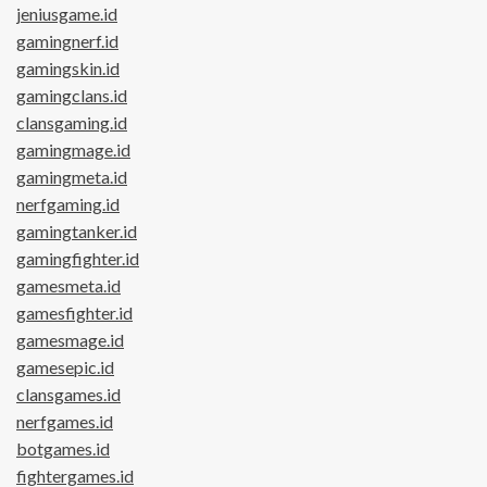
jeniusgame.id
gamingnerf.id
gamingskin.id
gamingclans.id
clansgaming.id
gamingmage.id
gamingmeta.id
nerfgaming.id
gamingtanker.id
gamingfighter.id
gamesmeta.id
gamesfighter.id
gamesmage.id
gamesepic.id
clansgames.id
nerfgames.id
botgames.id
fightergames.id