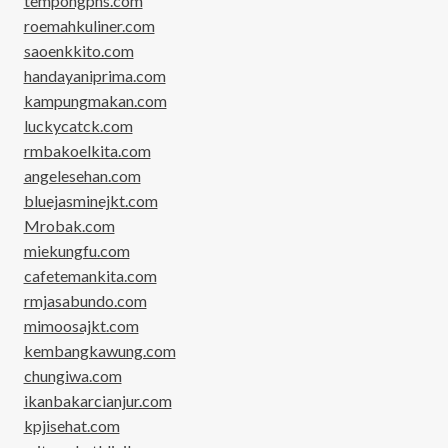
tempongpns.com
roemahkuliner.com
saoenkkito.com
handayaniprima.com
kampungmakan.com
luckycatck.com
rmbakoelkita.com
angelesehan.com
bluejasminejkt.com
Mrobak.com
miekungfu.com
cafetemankita.com
rmjasabundo.com
mimoosajkt.com
kembangkawung.com
chungiwa.com
ikanbakarcianjur.com
kpjisehat.com