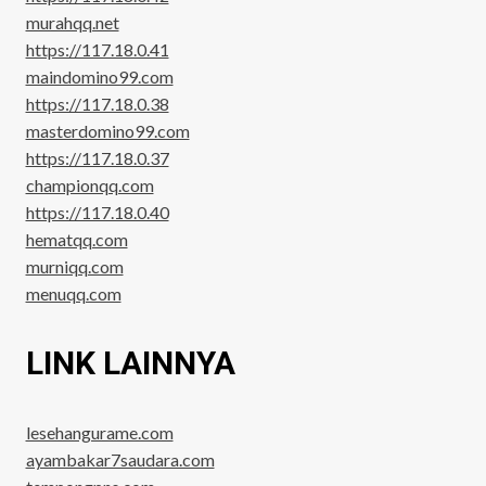
murahqq.net
https://117.18.0.41
maindomino99.com
https://117.18.0.38
masterdomino99.com
https://117.18.0.37
championqq.com
https://117.18.0.40
hematqq.com
murniqq.com
menuqq.com
LINK LAINNYA
lesehangurame.com
ayambakar7saudara.com