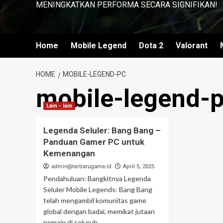
MENINGKATKAN PERFORMA SECARA SIGNIFIKAN!
Home
Mobile Legend
Dota 2
Valorant
HOME
MOBILE-LEGEND-PC
mobile-legend-
Lain - lain
Legenda Seluler: Bang Bang –
Panduan Gamer PC untuk
Kemenangan
admin@terbarugame.id
April 5, 2025
Pendahuluan: Bangkitnya Legenda
Seluler Mobile Legends: Bang Bang
telah mengambil komunitas game
global dengan badai, memikat jutaan
pemain di seluruh...