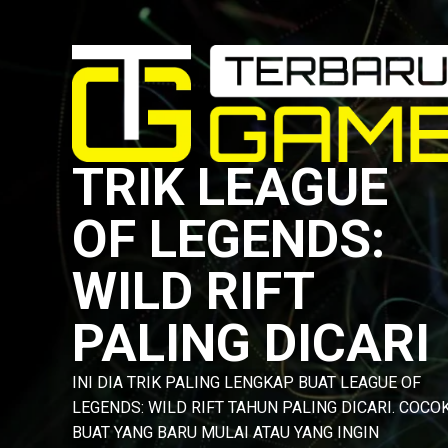
Skip
to
content
TRIK LEAGUE
OF LEGENDS:
WILD RIFT
PALING DICARI
INI DIA TRIK PALING LENGKAP BUAT LEAGUE OF
LEGENDS: WILD RIFT TAHUN PALING DICARI. COCO
BUAT YANG BARU MULAI ATAU YANG INGIN