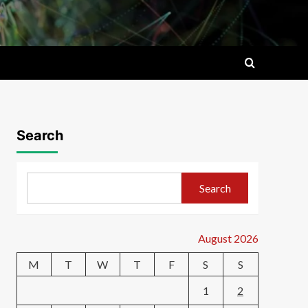
Search
Search
August 2026
M
T
W
T
F
S
S
1
2