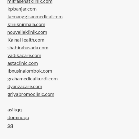
mitrasehatklinik.com
kpbanjar.com
kemanggisanmedical.com
kliniknirmala.com
nouvelleklinik.com
KainaHealth.com
shabirahusada.com
yadikacare.com
astaclinic.com
ibnusinalombok.com
grahamedicalkurdi.com
dyanzacare.com
griyabromoclinic.com
asikqq
dominoqq
qq