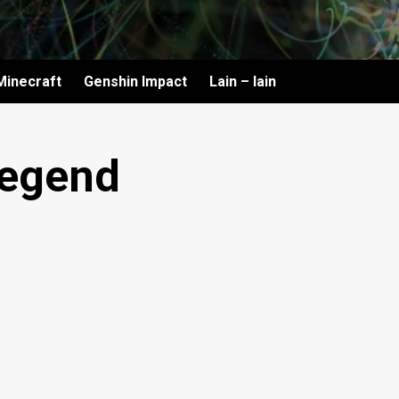
Minecraft
Genshin Impact
Lain – lain
legend