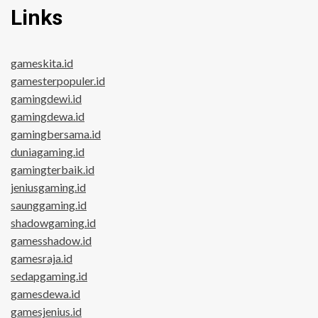
Links
gameskita.id
gamesterpopuler.id
gamingdewi.id
gamingdewa.id
gamingbersama.id
duniagaming.id
gamingterbaik.id
jeniusgaming.id
saunggaming.id
shadowgaming.id
gamesshadow.id
gamesraja.id
sedapgaming.id
gamesdewa.id
gamesjenius.id