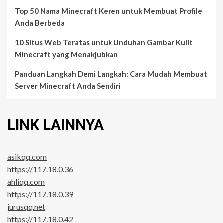
Top 50 Nama Minecraft Keren untuk Membuat Profile
Anda Berbeda
10 Situs Web Teratas untuk Unduhan Gambar Kulit
Minecraft yang Menakjubkan
Panduan Langkah Demi Langkah: Cara Mudah Membuat
Server Minecraft Anda Sendiri
LINK LAINNYA
asikqq.com
https://117.18.0.36
ahliqq.com
https://117.18.0.39
jurusqq.net
https://117.18.0.42