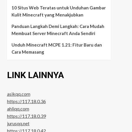
10 Situs Web Teratas untuk Unduhan Gambar
Kulit Minecraft yang Menakjubkan
Panduan Langkah Demi Langkah: Cara Mudah
Membuat Server Minecraft Anda Sendiri
Unduh Minecraft MCPE 1.21: Fitur Baru dan
Cara Memasang
LINK LAINNYA
asikqq.com
https://117.18.0.36
ahliqq.com
https://117.18.0.39
jurusqq.net
https://117.18.0.42