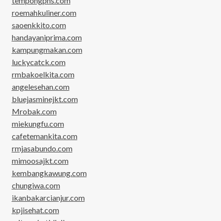
tempongpns.com
roemahkuliner.com
saoenkkito.com
handayaniprima.com
kampungmakan.com
luckycatck.com
rmbakoelkita.com
angelesehan.com
bluejasminejkt.com
Mrobak.com
miekungfu.com
cafetemankita.com
rmjasabundo.com
mimoosajkt.com
kembangkawung.com
chungiwa.com
ikanbakarcianjur.com
kpjisehat.com