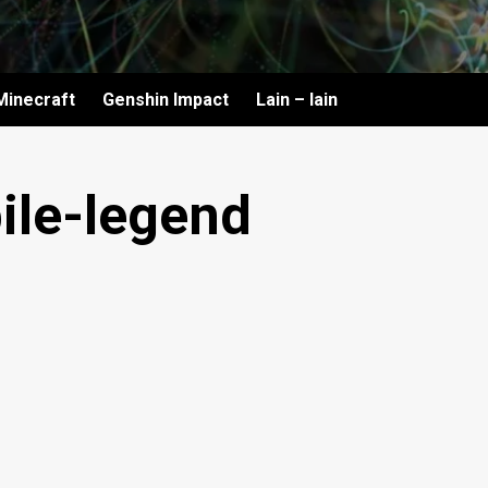
Minecraft
Genshin Impact
Lain – lain
ile-legend