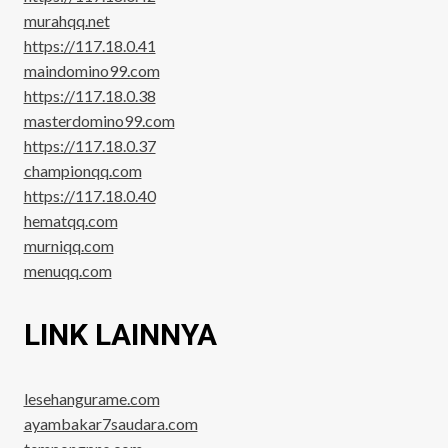
murahqq.net
https://117.18.0.41
maindomino99.com
https://117.18.0.38
masterdomino99.com
https://117.18.0.37
championqq.com
https://117.18.0.40
hematqq.com
murniqq.com
menuqq.com
LINK LAINNYA
lesehangurame.com
ayambakar7saudara.com