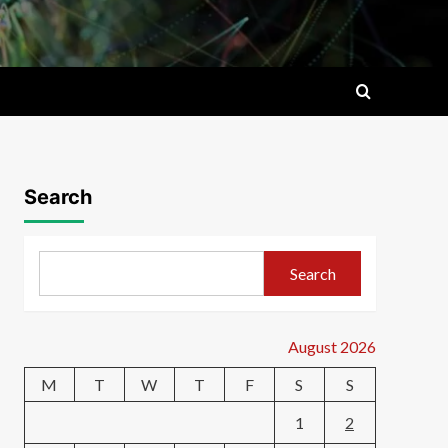
Search
Search
August 2026
M
T
W
T
F
S
S
1
2