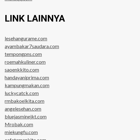
LINK LAINNYA
lesehangurame.com
ayambakar7saudara.com
tempongpns.com
roemahkuliner.com
saoenkkito.com
handayaniprima.com
kampungmakan.com
luckycatck.com
rmbakoelkita.com
angelesehan.com
bluejasminejkt.com
Mrobak.com
miekungfu.com
cafetemankita.com