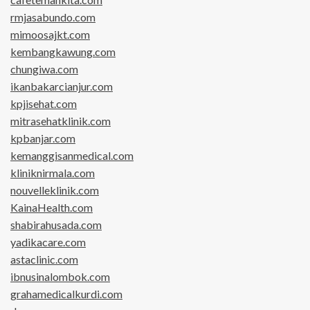
rmjasabundo.com
mimoosajkt.com
kembangkawung.com
chungiwa.com
ikanbakarcianjur.com
kpjisehat.com
mitrasehatklinik.com
kpbanjar.com
kemanggisanmedical.com
kliniknirmala.com
nouvelleklinik.com
KainaHealth.com
shabirahusada.com
yadikacare.com
astaclinic.com
ibnusinalombok.com
grahamedicalkurdi.com