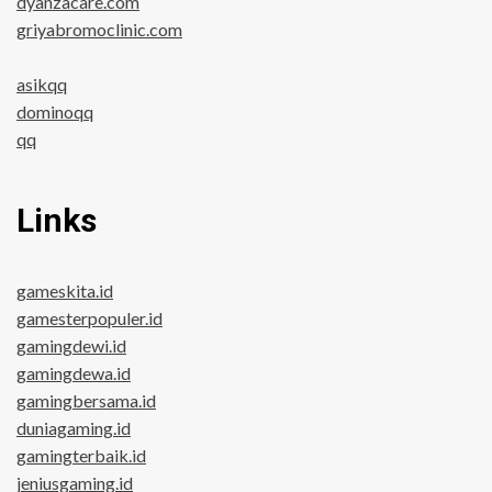
dyanzacare.com
griyabromoclinic.com
asikqq
dominoqq
qq
Links
gameskita.id
gamesterpopuler.id
gamingdewi.id
gamingdewa.id
gamingbersama.id
duniagaming.id
gamingterbaik.id
jeniusgaming.id