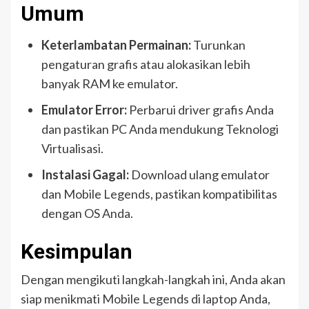
Umum
Keterlambatan Permainan:
Turunkan
pengaturan grafis atau alokasikan lebih
banyak RAM ke emulator.
Emulator Error:
Perbarui driver grafis Anda
dan pastikan PC Anda mendukung Teknologi
Virtualisasi.
Instalasi Gagal:
Download ulang emulator
dan Mobile Legends, pastikan kompatibilitas
dengan OS Anda.
Kesimpulan
Dengan mengikuti langkah-langkah ini, Anda akan
siap menikmati Mobile Legends di laptop Anda,