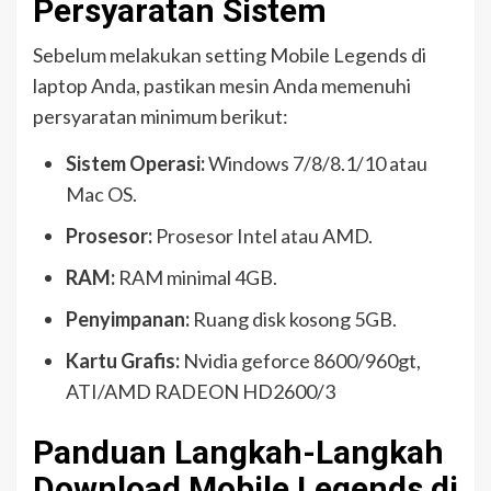
Persyaratan Sistem
Sebelum melakukan setting Mobile Legends di
laptop Anda, pastikan mesin Anda memenuhi
persyaratan minimum berikut:
Sistem Operasi:
Windows 7/8/8.1/10 atau
Mac OS.
Prosesor:
Prosesor Intel atau AMD.
RAM:
RAM minimal 4GB.
Penyimpanan:
Ruang disk kosong 5GB.
Kartu Grafis:
Nvidia geforce 8600/960gt,
ATI/AMD RADEON HD2600/3
Panduan Langkah-Langkah
Download Mobile Legends di