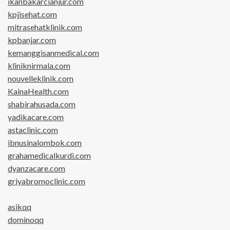
ikanbakarcianjur.com
kpjisehat.com
mitrasehatklinik.com
kpbanjar.com
kemanggisanmedical.com
kliniknirmala.com
nouvelleklinik.com
KainaHealth.com
shabirahusada.com
yadikacare.com
astaclinic.com
ibnusinalombok.com
grahamedicalkurdi.com
dyanzacare.com
griyabromoclinic.com
asikqq
dominoqq