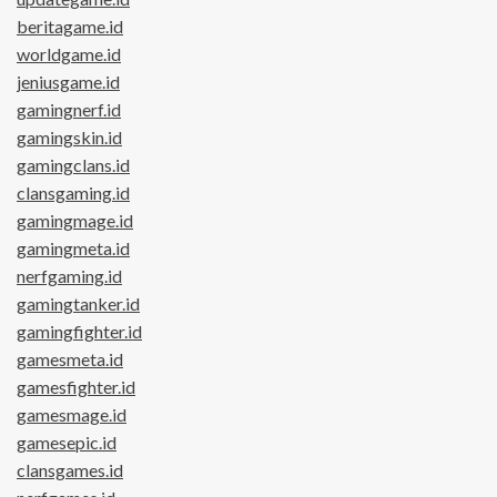
beritagame.id
worldgame.id
jeniusgame.id
gamingnerf.id
gamingskin.id
gamingclans.id
clansgaming.id
gamingmage.id
gamingmeta.id
nerfgaming.id
gamingtanker.id
gamingfighter.id
gamesmeta.id
gamesfighter.id
gamesmage.id
gamesepic.id
clansgames.id