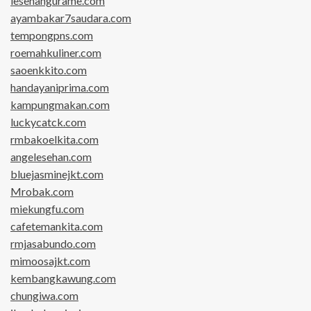
lesehangurame.com
ayambakar7saudara.com
tempongpns.com
roemahkuliner.com
saoenkkito.com
handayaniprima.com
kampungmakan.com
luckycatck.com
rmbakoelkita.com
angelesehan.com
bluejasminejkt.com
Mrobak.com
miekungfu.com
cafetemankita.com
rmjasabundo.com
mimoosajkt.com
kembangkawung.com
chungiwa.com