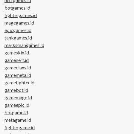
nerfgames.id
botgames.id
fightergames.id
magegames.id
epicgames.id
tankgames.id
marksmangames.id
gameskin.id
gamenerf.id
gameclans.id
gamemeta.id
gamefighter.id
gamebot.id
gamemage.id
gameepic.id
botgame.id
metagame.id
fightergame.id