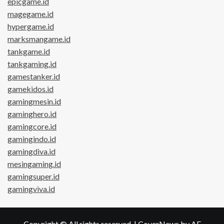
epicgame.id
magegame.id
hypergame.id
marksmangame.id
tankgame.id
tankgaming.id
gamestanker.id
gamekidos.id
gamingmesin.id
gaminghero.id
gamingcore.id
gamingindo.id
gamingdiva.id
mesingaming.id
gamingsuper.id
gamingviva.id
Copyright © All rights reserved.
|
CoverNews
by AF