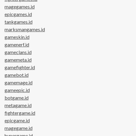
magegames.id
epicgames.id
tankgames.id
marksmangames.id
gameskin.id
gamenerf.id
gameclans.id
gamemeta.id
gamefighter.id
gamebot.id
gamemage.id
gameepic.id
botgame.id
metagame.id
fightergame.id
epicgame.id
magegame.id
hypergame.id