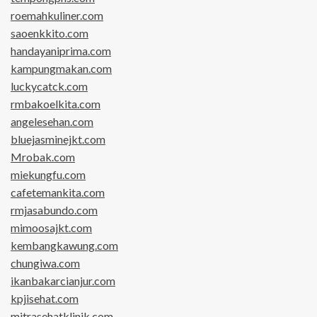
roemahkuliner.com
saoenkkito.com
handayaniprima.com
kampungmakan.com
luckycatck.com
rmbakoelkita.com
angelesehan.com
bluejasminejkt.com
Mrobak.com
miekungfu.com
cafetemankita.com
rmjasabundo.com
mimoosajkt.com
kembangkawung.com
chungiwa.com
ikanbakarcianjur.com
kpjisehat.com
mitrasehatklinik.com