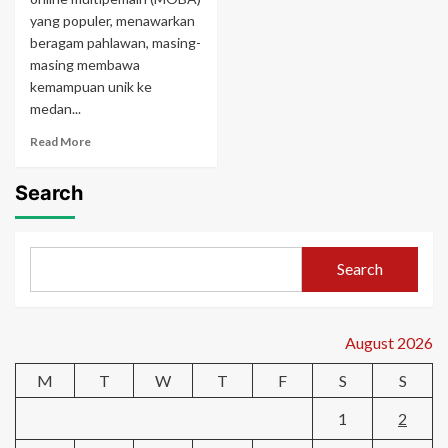
yang populer, menawarkan
beragam pahlawan, masing-
masing membawa
kemampuan unik ke
medan...
Read
Read More
more
about
Search
Menguasai
Eudora
Mobile
Legends:
Search
Tips
dan
Strategi
untuk
August 2026
Pemain
M
T
W
T
F
S
S
1
2