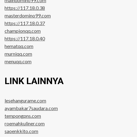
maindomino99.com
https://117.18.0.38
masterdomino99.com
https://117.18.0.37
championqq.com
https://117.18.0.40
hematqq.com
murniqq.com
menuqq.com
LINK LAINNYA
lesehangurame.com
ayambakar7saudara.com
tempongpns.com
roemahkuliner.com
saoenkkito.com