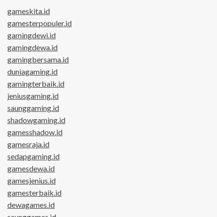
gameskita.id
gamesterpopuler.id
gamingdewi.id
gamingdewa.id
gamingbersama.id
duniagaming.id
gamingterbaik.id
jeniusgaming.id
saunggaming.id
shadowgaming.id
gamesshadow.id
gamesraja.id
sedapgaming.id
gamesdewa.id
gamesjenius.id
gamesterbaik.id
dewagames.id
saunggames.id