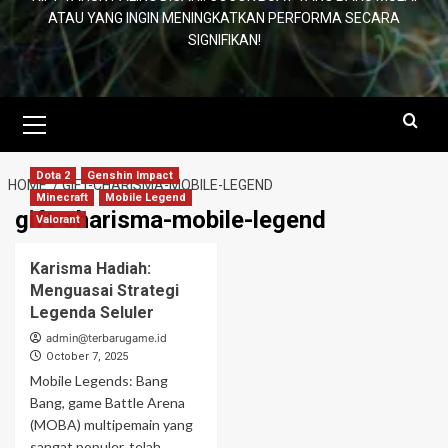
ATAU YANG INGIN MENINGKATKAN PERFORMA SECARA
SIGNIFIKAN!
Primary
Menu
Dota 2
Genshin Impact
HOME
GIFT-CHARISMA-MOBILE-LEGEND
Minecraft
Mobile Legend
gift-charisma-mobile-legend
Valorant
Karisma Hadiah:
Menguasai Strategi
Legenda Seluler
admin@terbarugame.id
October 7, 2025
Mobile Legends: Bang
Bang, game Battle Arena
(MOBA) multipemain yang
sangat populer, telah