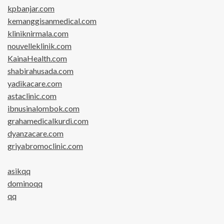
kpbanjar.com
kemanggisanmedical.com
kliniknirmala.com
nouvelleklinik.com
KainaHealth.com
shabirahusada.com
yadikacare.com
astaclinic.com
ibnusinalombok.com
grahamedicalkurdi.com
dyanzacare.com
griyabromoclinic.com
asikqq
dominoqq
qq