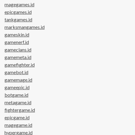
magegames.id
epicgames.id
tankgames.id
marksmangames.id
gameskin.id
gamenerf.id
gameclans.id
gamemeta.id
gamefighter.id
gamebot.id
gamemage.id
gameepic.id
botgame.id
metagame.id
fightergame.id
epicgame.id
magegame.id
hypergame.id