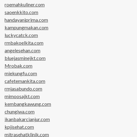
roemahkuliner.com
saoenkkito.com
handayaniprima.com
kampungmakan.com
luckycatck.com
rmbakoelkita.com
angelesehan.com
bluejasminejkt.com
Mrobak.com
miekungfu.com
cafetemankita.com
rmjasabundo.com
mimoosajkt.com
kembangkawung.com
chungiwa.com
ikanbakarcianjur.com
kpjisehat.com
mitrasehatklinik.com