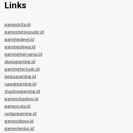
Links
gameskita.id
gamesterpopuler.id
gamingdewi.id
gamingdewa.id
gamingbersama.id
duniagaming.id
gamingterbaik.id
jeniusgaming.id
saunggaming.id
shadowgaming.id
gamesshadow.id
gamesraja.id
sedapgaming.id
gamesdewa.id
gamesjenius.id