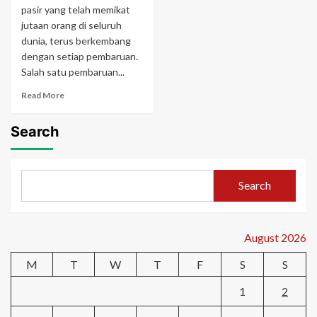
pasir yang telah memikat
jutaan orang di seluruh
dunia, terus berkembang
dengan setiap pembaruan.
Salah satu pembaruan...
Read
Read More
more
about
Search
Panduan
Utama
Minecraft
1.16.0:
Search
Menguasai
Pembaruan
Nether
August 2026
M
T
W
T
F
S
S
1
2