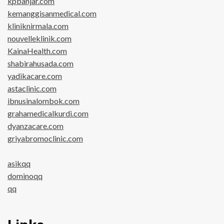
kpbanjar.com
kemanggisanmedical.com
kliniknirmala.com
nouvelleklinik.com
KainaHealth.com
shabirahusada.com
yadikacare.com
astaclinic.com
ibnusinalombok.com
grahamedicalkurdi.com
dyanzacare.com
griyabromoclinic.com
asikqq
dominoqq
qq