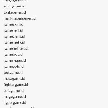
epicgames.id
tankgames.id
marksmangames.id
gameskin.id
gamenerf.id
gameclans.id
gamemeta.id
gamefighter.id
gamebot.id
gamemage.id
gameepic.id
botgame.id
metagame.id
fightergame.id
epicgame.id
magegame.id
hypergame.id