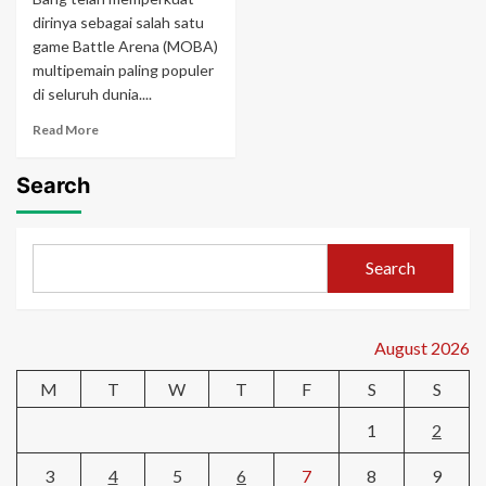
dirinya sebagai salah satu
game Battle Arena (MOBA)
multipemain paling populer
di seluruh dunia....
Read
Read More
more
about
Search
Legenda
Seluler
Kode
Redeem:
Search
Membuka
Kunci
Imbalan
Eksklusif
August 2026
Untuk
Setiap
M
T
W
T
F
S
S
Gamer
1
2
3
4
5
6
7
8
9