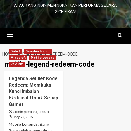
ATAU YANG INGIN MENINGKATKAN PERFORMA SECARA
SIGNIFIKAN!
Primary
Menu
Dota 2
Genshin Impact
HOME
MOBILE-LEGEND-REDEEM-CODE
Minecraft
Mobile Legend
mobile-legend-redeem-code
Valorant
Legenda Seluler Kode
Redeem: Membuka
Kunci Imbalan
Eksklusif Untuk Setiap
Gamer
admin@terbarugame.id
May 29, 2025
Mobile Legends: Bang
Bang telah memperkuat