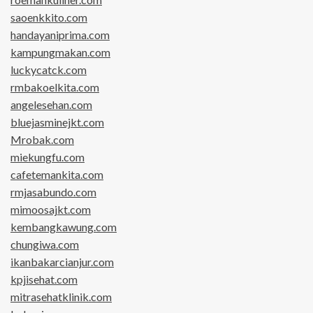
saoenkkito.com
handayaniprima.com
kampungmakan.com
luckycatck.com
rmbakoelkita.com
angelesehan.com
bluejasminejkt.com
Mrobak.com
miekungfu.com
cafetemankita.com
rmjasabundo.com
mimoosajkt.com
kembangkawung.com
chungiwa.com
ikanbakarcianjur.com
kpjisehat.com
mitrasehatklinik.com