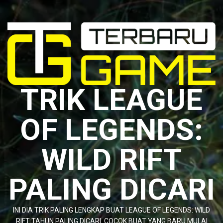
Skip
to
content
TRIK LEAGUE
OF LEGENDS:
WILD RIFT
PALING DICARI
INI DIA TRIK PALING LENGKAP BUAT LEAGUE OF LEGENDS: WILD
RIFT TAHUN PALING DICARI. COCOK BUAT YANG BARU MULAI