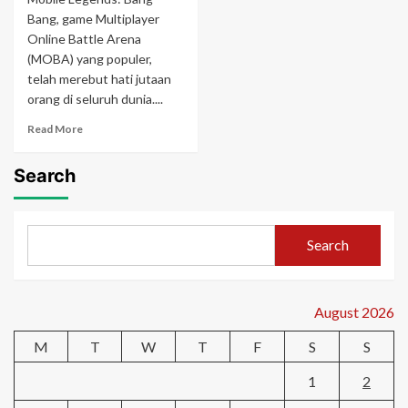
Bang, game Multiplayer
Online Battle Arena
(MOBA) yang populer,
telah merebut hati jutaan
orang di seluruh dunia....
Read
Read More
more
about
Search
Wallpaper
HD
Mobile
Legends:
Search
Desain
yang
menakjubkan
untuk
August 2026
meningkatkan
tampilan
M
T
W
T
F
S
S
perangkat
Anda
1
2