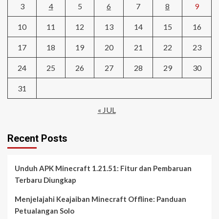
3
4
5
6
7
8
9
10
11
12
13
14
15
16
17
18
19
20
21
22
23
24
25
26
27
28
29
30
31
« JUL
Recent Posts
Unduh APK Minecraft 1.21.51: Fitur dan Pembaruan
Terbaru Diungkap
Menjelajahi Keajaiban Minecraft Offline: Panduan
Petualangan Solo