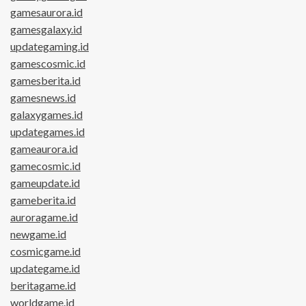
gamesaurora.id
gamesgalaxy.id
updategaming.id
gamescosmic.id
gamesberita.id
gamesnews.id
galaxygames.id
updategames.id
gameaurora.id
gamecosmic.id
gameupdate.id
gameberita.id
auroragame.id
newgame.id
cosmicgame.id
updategame.id
beritagame.id
worldgame.id