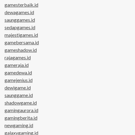
gamesterbaik.id
dewagames.id
saunggames.id
sedapgames.id
majestigames.id
gamebersama.id
gameshadow.id
rajagames.id
gameraja.id
gamedewa.id
gamejenius.id
dewigame.id
saunggame.id
shadowgame.id
gamingaurora.id
gamingberita.id
newgaming.id
galaxygaming.id