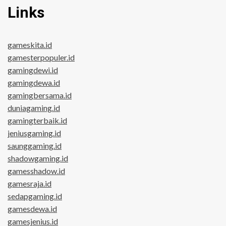
Links
gameskita.id
gamesterpopuler.id
gamingdewi.id
gamingdewa.id
gamingbersama.id
duniagaming.id
gamingterbaik.id
jeniusgaming.id
saunggaming.id
shadowgaming.id
gamesshadow.id
gamesraja.id
sedapgaming.id
gamesdewa.id
gamesjenius.id