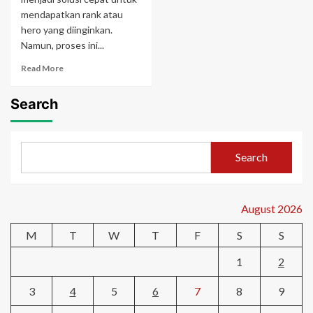
mendapatkan rank atau
hero yang diinginkan.
Namun, proses ini...
Read
Read More
more
about
Search
Tips
Aman
dalam
Melakukan
Search
Pembelian
Akun
Mobile
Legend
August 2026
secara
Online
M
T
W
T
F
S
S
1
2
3
4
5
6
7
8
9