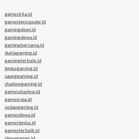
gameskita.id
gamesterpopuler.id
gamingdewi.id
gamingdewa.id
gamingbersama.id
duniagaming.id
gamingterbaik.id
jeniusgaming.id
saunggaming.id
shadowgaming.id
gamesshadow.id
gamesraja.id
sedapgaming.id
gamesdewa.id
gamesjenius.id
gamesterbaik.id
dewagames.id