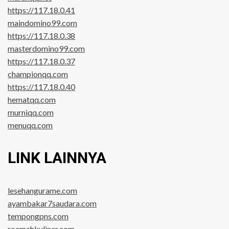
https://117.18.0.41
maindomino99.com
https://117.18.0.38
masterdomino99.com
https://117.18.0.37
championqq.com
https://117.18.0.40
hematqq.com
murniqq.com
menuqq.com
LINK LAINNYA
lesehangurame.com
ayambakar7saudara.com
tempongpns.com
roemahkuliner.com