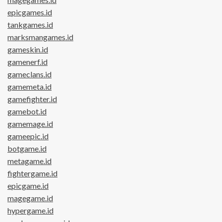
epicgames.id
tankgames.id
marksmangames.id
gameskin.id
gamenerf.id
gameclans.id
gamemeta.id
gamefighter.id
gamebot.id
gamemage.id
gameepic.id
botgame.id
metagame.id
fightergame.id
epicgame.id
magegame.id
hypergame.id