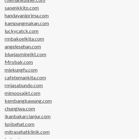
saoenkkito.com
handayaniprima.com
kampungmakan.com
luckycatck.com
rmbakoelkita.com
angelesehan.com
bluejasminejkt.com
Mrobak.com
miekungfu.com
cafetemankita.com
rmjasabundo.com
mimoosajkt.com
kembangkawung.com
chungiwa.com
ikanbakarcianjur.com
kpjisehat.com
mitrasehatklinik.com