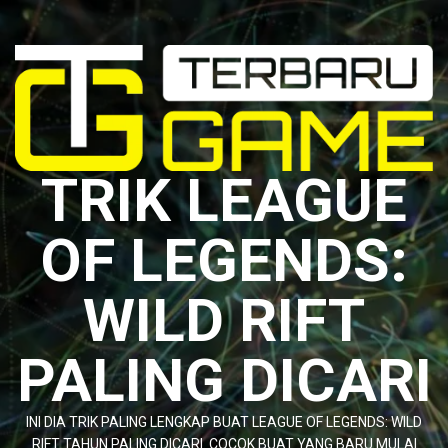
Skip
to
content
TRIK LEAGUE
OF LEGENDS:
WILD RIFT
PALING DICARI
INI DIA TRIK PALING LENGKAP BUAT LEAGUE OF LEGENDS: WILD
RIFT TAHUN PALING DICARI. COCOK BUAT YANG BARU MULAI