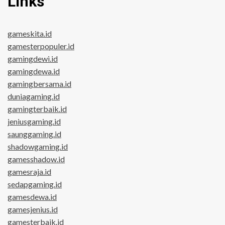
Links
gameskita.id
gamesterpopuler.id
gamingdewi.id
gamingdewa.id
gamingbersama.id
duniagaming.id
gamingterbaik.id
jeniusgaming.id
saunggaming.id
shadowgaming.id
gamesshadow.id
gamesraja.id
sedapgaming.id
gamesdewa.id
gamesjenius.id
gamesterbaik.id