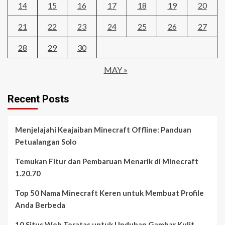
14
15
16
17
18
19
20
21
22
23
24
25
26
27
28
29
30
MAY »
Recent Posts
Menjelajahi Keajaiban Minecraft Offline: Panduan
Petualangan Solo
Temukan Fitur dan Pembaruan Menarik di Minecraft
1.20.70
Top 50 Nama Minecraft Keren untuk Membuat Profile
Anda Berbeda
10 Situs Web Teratas untuk Unduhan Gambar Kulit