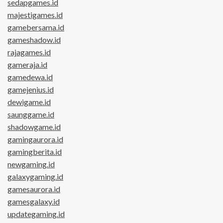
sedapgames.id
majestigames.id
gamebersama.id
gameshadow.id
rajagames.id
gameraja.id
gamedewa.id
gamejenius.id
dewigame.id
saunggame.id
shadowgame.id
gamingaurora.id
gamingberita.id
newgaming.id
galaxygaming.id
gamesaurora.id
gamesgalaxy.id
updategaming.id