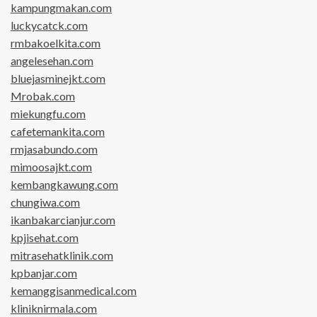
kampungmakan.com
luckycatck.com
rmbakoelkita.com
angelesehan.com
bluejasminejkt.com
Mrobak.com
miekungfu.com
cafetemankita.com
rmjasabundo.com
mimoosajkt.com
kembangkawung.com
chungiwa.com
ikanbakarcianjur.com
kpjisehat.com
mitrasehatklinik.com
kpbanjar.com
kemanggisanmedical.com
kliniknirmala.com