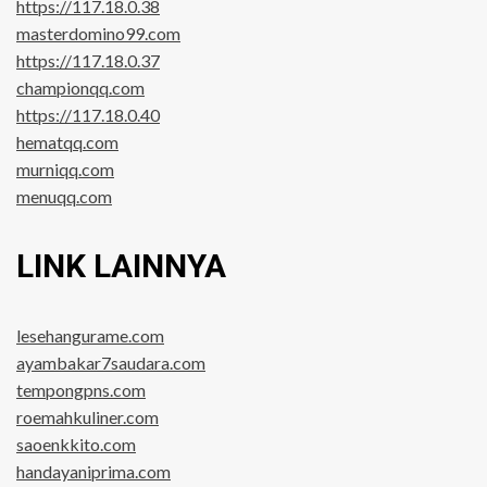
https://117.18.0.38
masterdomino99.com
https://117.18.0.37
championqq.com
https://117.18.0.40
hematqq.com
murniqq.com
menuqq.com
LINK LAINNYA
lesehangurame.com
ayambakar7saudara.com
tempongpns.com
roemahkuliner.com
saoenkkito.com
handayaniprima.com