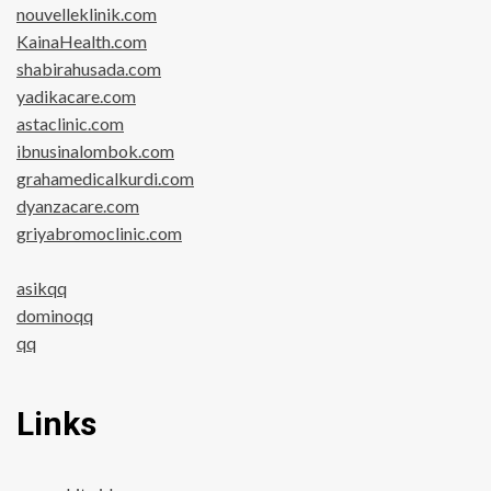
nouvelleklinik.com
KainaHealth.com
shabirahusada.com
yadikacare.com
astaclinic.com
ibnusinalombok.com
grahamedicalkurdi.com
dyanzacare.com
griyabromoclinic.com
asikqq
dominoqq
qq
Links