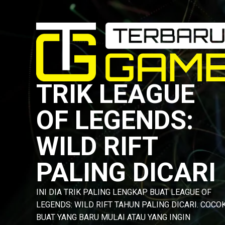
Skip
to
content
TRIK LEAGUE
OF LEGENDS:
WILD RIFT
PALING DICARI
INI DIA TRIK PALING LENGKAP BUAT LEAGUE OF
LEGENDS: WILD RIFT TAHUN PALING DICARI. COCO
BUAT YANG BARU MULAI ATAU YANG INGIN