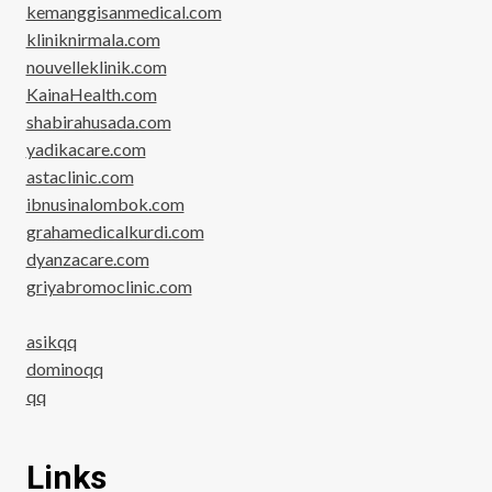
kemanggisanmedical.com
kliniknirmala.com
nouvelleklinik.com
KainaHealth.com
shabirahusada.com
yadikacare.com
astaclinic.com
ibnusinalombok.com
grahamedicalkurdi.com
dyanzacare.com
griyabromoclinic.com
asikqq
dominoqq
qq
Links