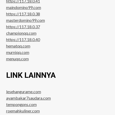
https://117.18.0.41
maindomino99.com
https://117.18.0.38
masterdomino99.com
https://117.18.0.37
championqq.com
https://117.18.0.40
hematqq.com
murniqq.com
menuqq.com
LINK LAINNYA
lesehangurame.com
ayambakar7saudara.com
tempongpns.com
roemahkuliner.com