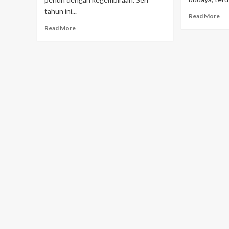
tahun ini...
Re
Read More
mo
Read
Read More
ab
more
Men
about
pe
Pertarungan
da
Epik
lat
Terungkap
be
di
le
MSC
sel
Mobile
ya
Legend
ka
Championship:
Fans
Bersukacitalah