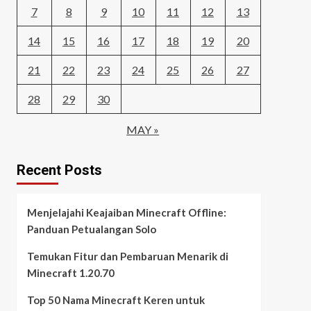
7
8
9
10
11
12
13
14
15
16
17
18
19
20
21
22
23
24
25
26
27
28
29
30
MAY »
Recent Posts
Menjelajahi Keajaiban Minecraft Offline:
Panduan Petualangan Solo
Temukan Fitur dan Pembaruan Menarik di
Minecraft 1.20.70
Top 50 Nama Minecraft Keren untuk