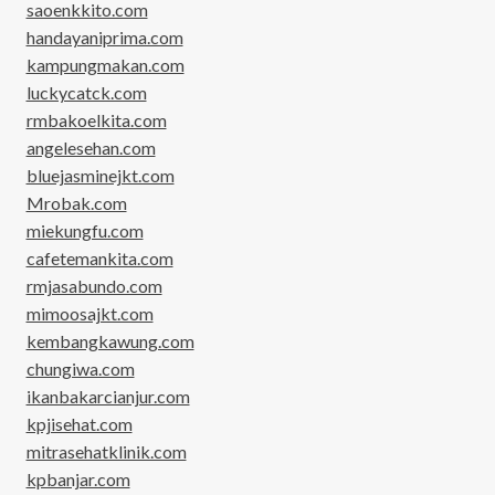
saoenkkito.com
handayaniprima.com
kampungmakan.com
luckycatck.com
rmbakoelkita.com
angelesehan.com
bluejasminejkt.com
Mrobak.com
miekungfu.com
cafetemankita.com
rmjasabundo.com
mimoosajkt.com
kembangkawung.com
chungiwa.com
ikanbakarcianjur.com
kpjisehat.com
mitrasehatklinik.com
kpbanjar.com