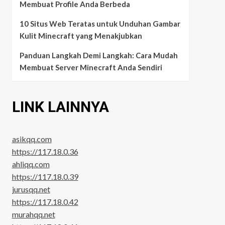
Membuat Profile Anda Berbeda
10 Situs Web Teratas untuk Unduhan Gambar
Kulit Minecraft yang Menakjubkan
Panduan Langkah Demi Langkah: Cara Mudah
Membuat Server Minecraft Anda Sendiri
LINK LAINNYA
asikqq.com
https://117.18.0.36
ahliqq.com
https://117.18.0.39
jurusqq.net
https://117.18.0.42
murahqq.net