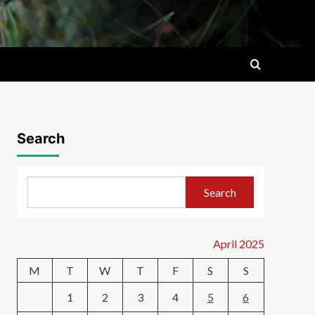
Search
Search
April 2025
M
T
W
T
F
S
S
1
2
3
4
5
6