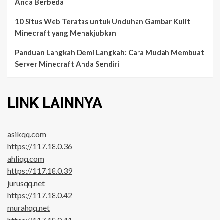
Anda Berbeda
10 Situs Web Teratas untuk Unduhan Gambar Kulit
Minecraft yang Menakjubkan
Panduan Langkah Demi Langkah: Cara Mudah Membuat
Server Minecraft Anda Sendiri
LINK LAINNYA
asikqq.com
https://117.18.0.36
ahliqq.com
https://117.18.0.39
jurusqq.net
https://117.18.0.42
murahqq.net
https://117.18.0.41