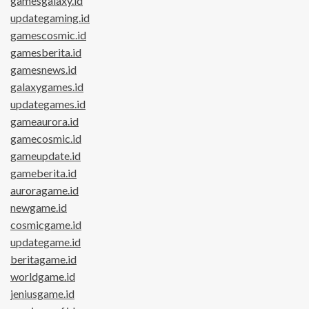
gamesgalaxy.id
updategaming.id
gamescosmic.id
gamesberita.id
gamesnews.id
galaxygames.id
updategames.id
gameaurora.id
gamecosmic.id
gameupdate.id
gameberita.id
auroragame.id
newgame.id
cosmicgame.id
updategame.id
beritagame.id
worldgame.id
jeniusgame.id