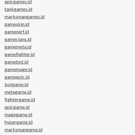
epicgames.id
tankgames.id
marksmangames.id
gameskin.id
gamenerf.id
gameclans.id
gamemeta.id
gamefighter.id
gamebot.id
gamemage.id
gameepic.id
botgame.id
metagame.id
fightergame.id
epicgame.id
magegame.id
hypergame.id
marksmangame.id