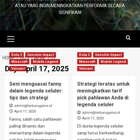
ATAU YANG INGIN MENINGKATKAN PERFORMA SECARA
SIGNIFIKAN!
Primary
Menu
Dota 2
Genshin Impact
Dota 2
Genshin Impact
HOME
2025
APRIL
17
Minecraft
Mobile Legend
Minecraft
Mobile Legend
Day:
April 17, 2025
Valorant
Valorant
Seni menguasai fanny
Strategi teratas untuk
dalam legenda seluler:
meningkatkan tarif
tips dan strategi
pick pahlawan Anda di
legenda seluler
admin@terbarugame.id
April 17, 2025
admin@terbarugame.id
Fanny, salah satu pahlawan
April 17, 2025
paling dinamis dan
Di dunia legenda seluler
menantang dalam legenda
yang terus berkembang,
seluler, telah memesona
penting untuk tetap